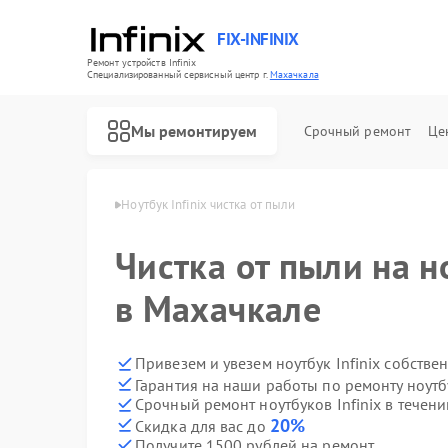
FIX-INFINIX
Ремонт устройств Infinix
Специализированный cервисный центр г.
Махачкала
Мы ремонтируем
Срочный ремонт
Це
 Infinix в Махачкале
Ноутбук Infinix чистка от пыли
Чистка от пыли на но
в Махачкале
Привезем и увезем ноутбук Infinix собстве
Гарантия на наши работы по ремонту ноутб
Срочный ремонт ноутбуков Infinix в течени
20%
Скидка для вас до
Получите 1500 рублей на ремонт