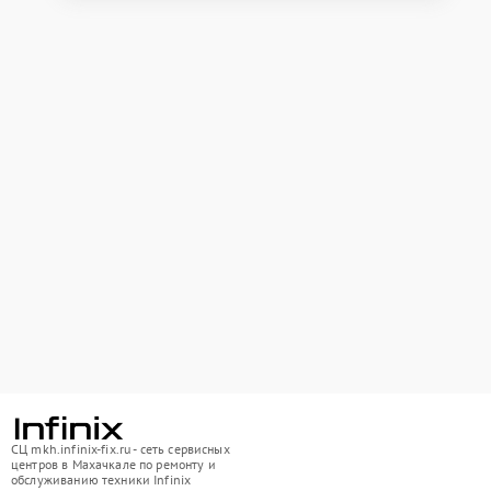
СЦ mkh.infinix-fix.ru - сеть сервисных
центров в Махачкале по ремонту и
обслуживанию техники Infinix