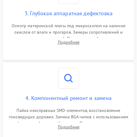
3. Глубокая аппаратная дефектовка
Осмотр материнской платы под микроскопом на наличие
окислов от влаги и прогаров. Замеры сопротивлений и
дежурных напряжений. Проверка цепей питания,
Подробнее
мультиконтроллера, процессора и видеочипа.
4. Компонентный ремонт и замена
Пайка неисправных SMD-элементов, восстановление
токоведущих дорожек. Замена BGA-чипов с использованием
инфракрасной паяльной станции. Прошивка микросхемы
Подробнее
BIOS или замена поврежденных портов USB