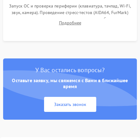
Запуск ОС и проверка периферии (клавиатура, тачпад, Wi-Fi,
звук, камера). Проведение стресс-тестов (AIDA64, FurMark)
для контроля температурного режима и стабильности
Подробнее
системы под пиковой нагрузкой.
У Вас остались вопросы?
Оставьте заявку, мы свяжемся с Вами в ближайшее
время
Заказать звонок