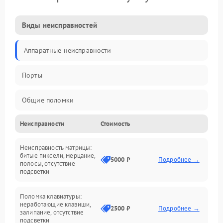
Виды неисправностей
Аппаратные неисправности
Порты
Общие поломки
Неисправности
Стоимость
Устройства
Неисправность матрицы:
Программные ошибки
битые пиксели, мерцание,
5000 ₽
Подробнее →
полосы, отсутствие
подсветки
Электрические и системные сбои
Поломка клавиатуры:
Интерфейсные проблемы
неработающие клавиши,
2500 ₽
Подробнее →
залипание, отсутствие
подсветки