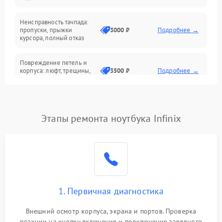
Батарея
Неисправность тачпада:
Сеть и интернет
пропуски, прыжки
3000 ₽
Подробнее →
курсора, полный отказ
Система охлаждения
Повреждение петель и
корпуса: люфт, трещины,
3500 ₽
Подробнее →
деформация
Проблемы аккумулятора:
быстрая разрядка,
2500 ₽
Подробнее →
Этапы ремонта ноутбука Infinix
невозможность зарядки,
вздутие
Неисправность зарядного
устройства или разъёма
2000 ₽
Подробнее →
питания
1. Первичная диагностика
Перегрев из‑за пыли,
износа термопасты или
2500 ₽
Подробнее →
неисправности кулера
Внешний осмотр корпуса, экрана и портов. Проверка
реакции на кнопку включения и подключение зарядного