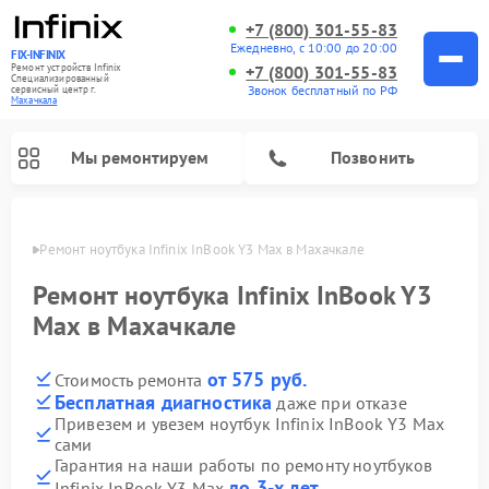
+7 (800) 301-55-83
Ежедневно, с 10:00 до 20:00
FIX-INFINIX
Ремонт устройств Infinix
+7 (800) 301-55-83
Специализированный
Звонок бесплатный по РФ
cервисный центр г.
Махачкала
Мы ремонтируем
Позвонить
ачкале
Ремонт ноутбука Infinix InBook Y3 Max в Махачкале
Ремонт ноутбука Infinix InBook Y3
Max в Махачкале
от 575 руб.
Стоимость ремонта
Бесплатная диагностика
даже при отказе
Привезем и увезем ноутбук Infinix InBook Y3 Max
сами
Гарантия на наши работы по ремонту ноутбуков
до 3-х лет
Infinix InBook Y3 Max