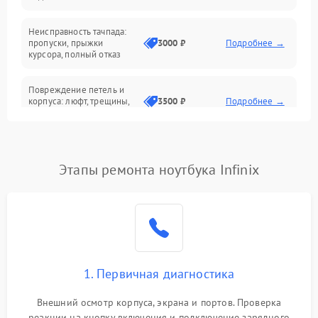
Батарея
Неисправность тачпада:
Сеть и интернет
пропуски, прыжки
3000 ₽
Подробнее →
курсора, полный отказ
Система охлаждения
Повреждение петель и
корпуса: люфт, трещины,
3500 ₽
Подробнее →
деформация
Проблемы аккумулятора:
быстрая разрядка,
2500 ₽
Подробнее →
Этапы ремонта ноутбука Infinix
невозможность зарядки,
вздутие
Неисправность зарядного
устройства или разъёма
2000 ₽
Подробнее →
питания
1. Первичная диагностика
Перегрев из‑за пыли,
износа термопасты или
2500 ₽
Подробнее →
неисправности кулера
Внешний осмотр корпуса, экрана и портов. Проверка
реакции на кнопку включения и подключение зарядного