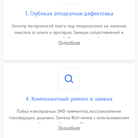
3. Глубокая аппаратная дефектовка
Осмотр материнской платы под микроскопом на наличие
окислов от влаги и прогаров. Замеры сопротивлений и
дежурных напряжений. Проверка цепей питания,
Подробнее
мультиконтроллера, процессора и видеочипа.
4. Компонентный ремонт и замена
Пайка неисправных SMD-элементов, восстановление
токоведущих дорожек. Замена BGA-чипов с использованием
инфракрасной паяльной станции. Прошивка микросхемы
Подробнее
BIOS или замена поврежденных портов USB