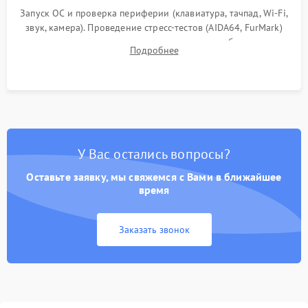
Запуск ОС и проверка периферии (клавиатура, тачпад, Wi-Fi,
звук, камера). Проведение стресс-тестов (AIDA64, FurMark)
для контроля температурного режима и стабильности
Подробнее
системы под пиковой нагрузкой.
У Вас остались вопросы?
Оставьте заявку, мы свяжемся с Вами в ближайшее
время
Заказать звонок