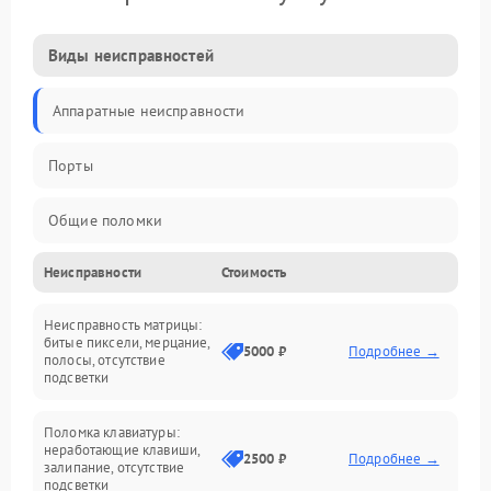
Виды неисправностей
Аппаратные неисправности
Порты
Общие поломки
Неисправности
Стоимость
Устройства
Неисправность матрицы:
Программные ошибки
битые пиксели, мерцание,
5000 ₽
Подробнее →
полосы, отсутствие
подсветки
Электрические и системные сбои
Поломка клавиатуры:
Интерфейсные проблемы
неработающие клавиши,
2500 ₽
Подробнее →
залипание, отсутствие
подсветки