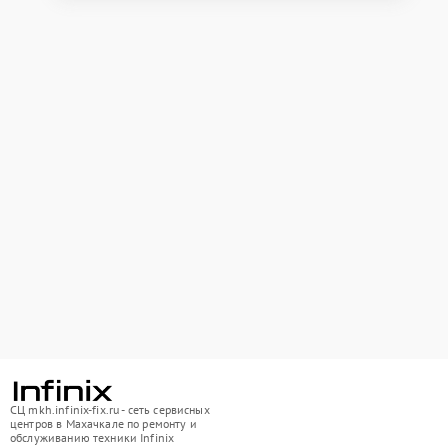
СЦ mkh.infinix-fix.ru - сеть сервисных
центров в Махачкале по ремонту и
обслуживанию техники Infinix