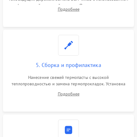
инфракрасной паяльной станции. Прошивка микросхемы
Подробнее
BIOS или замена поврежденных портов USB
5. Сборка и профилактика
Нанесение свежей термопасты с высокой
теплопроводностью и замена термопрокладок. Установка
системы охлаждения, подключение всех внутренних
Подробнее
шлейфов, модулей памяти и накопителей. Предварительная
сборка корпуса.