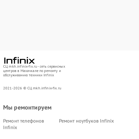
СЦ mkh.infinix-fix.ru - сеть сервисных
центров в Махачкале по ремонту и
обслуживанию техники Infinix
2021-2026 © СЦ mkh.infinix-fix.ru
Мы ремонтируем
Ремонт телефонов
Ремонт ноутбуков Infinix
Infinix