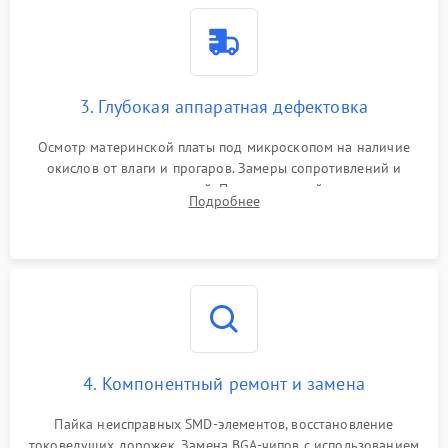
3. Глубокая аппаратная дефектовка
Осмотр материнской платы под микроскопом на наличие
окислов от влаги и прогаров. Замеры сопротивлений и
дежурных напряжений. Проверка цепей питания,
Подробнее
мультиконтроллера, процессора и видеочипа.
4. Компонентный ремонт и замена
Пайка неисправных SMD-элементов, восстановление
токоведущих дорожек. Замена BGA-чипов с использованием