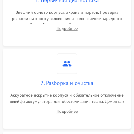
1. Первичная диагностика
Внешний осмотр корпуса, экрана и портов. Проверка
реакции на кнопку включения и подключение зарядного
устройства. Оценка потребления тока с помощью
Подробнее
лабораторного блока питания для локализации проблемы.
2. Разборка и очистка
Аккуратное вскрытие корпуса и обязательное отключение
шлейфа аккумулятора для обесточивания платы. Демонтаж
системы охлаждения, очистка кулера от пыли и удаление
Подробнее
высохшей термопасты с кристаллов чипов.