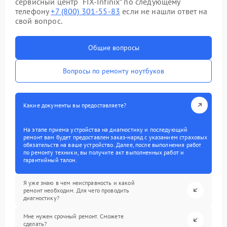
сервисный центр “FIX-Infinix” по следующему
телефону
+7 (800) 301-55-83
если не нашли ответ на
свой вопрос.
Общие вопросы
Вопросы по ремонту ноутбуков
Какие документы вы предоставляете?
На этапе приема устройства на диагностику и последующий
ремонт вам будет предоставлен заказ-наряд с указанием страховых
обязательств на ваше устройство. Далее, после выполнения работ
по ремонту техники, вы получите акт выполненных работ и
гарантийный талон.
Я уже знаю в чем неисправность и какой
ремонт необходим. Для чего проводить
диагностику?
Мне нужен срочный ремонт. Сможете
сделать?