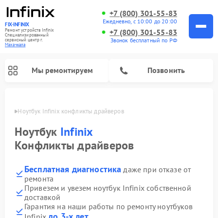
+7 (800) 301-55-83
Ежедневно, с 10:00 до 20:00
FIX-INFINIX
Ремонт устройств Infinix
+7 (800) 301-55-83
Специализированный
Звонок бесплатный по РФ
cервисный центр г.
Махачкала
Мы ремонтируем
Позвонить
ачкале
Ноутбук Infinix конфликты драйверов
Ноутбук
Infinix
Конфликты драйверов
Бесплатная диагностика
даже при отказе от
ремонта
Привезем и увезем ноутбук Infinix собственной
доставкой
Гарантия на наши работы по ремонту ноутбуков
до 3-х лет
Infinix