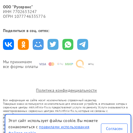
ООО "Русервис"
ИНН 7702633247
ОГРН 1077746335776
Поделиться в соц. сетях:
Мы принимаем
все формы оплаты
Политика конфиденциальности
Вся информация на сайте носит исключительно справочный характер.
Товарные знаки используются исключительно для описания устройств, в отношении которых
сервисные центры mkh.infinix-fix.ru предоставляют услуги по ремонту. Услуги оказываются в
неавторизованных сервисных центрах mkh.infinix-fix.ru, которые не связаны с
правообладателями товарных знаков или их официальными представителями.
Ремонт осуществляется для устройств, уже введенных в гражданский оборот в соответствии
Этот сайт использует файлы cookie. Вы можете
со статьей 1487 ГК РФ.
Использование товарных знаков не преследует цели индивидуализации услуг или введения
ознакомиться с
правилами использования
Согласен
потребителей в заблуждение, а служит для информирования о предоставляемых услугах по
ремонту техники указанных брендов.