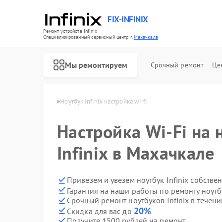
FIX-INFINIX
Ремонт устройств Infinix
Специализированный cервисный центр г.
Махачкала
Мы ремонтируем
Срочный ремонт
Це
 Infinix в Махачкале
Ноутбук Infinix настройка wi-fi
Настройка Wi-Fi на 
Infinix в Махачкале
Привезем и увезем ноутбук Infinix собстве
Гарантия на наши работы по ремонту ноутб
Срочный ремонт ноутбуков Infinix в течени
20%
Скидка для вас до
Получите 1500 рублей на ремонт