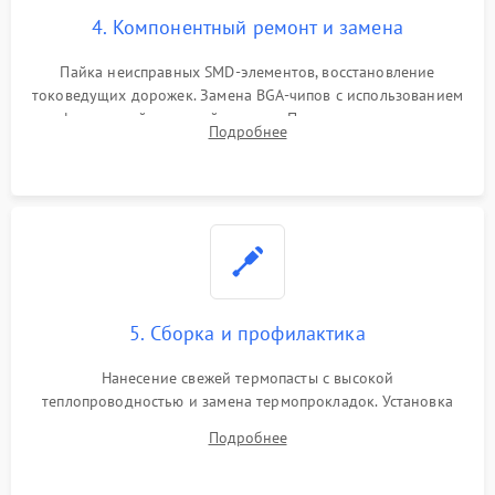
4. Компонентный ремонт и замена
Пайка неисправных SMD-элементов, восстановление
токоведущих дорожек. Замена BGA-чипов с использованием
инфракрасной паяльной станции. Прошивка микросхемы
Подробнее
BIOS или замена поврежденных портов USB
5. Сборка и профилактика
Нанесение свежей термопасты с высокой
теплопроводностью и замена термопрокладок. Установка
системы охлаждения, подключение всех внутренних
Подробнее
шлейфов, модулей памяти и накопителей. Предварительная
сборка корпуса.