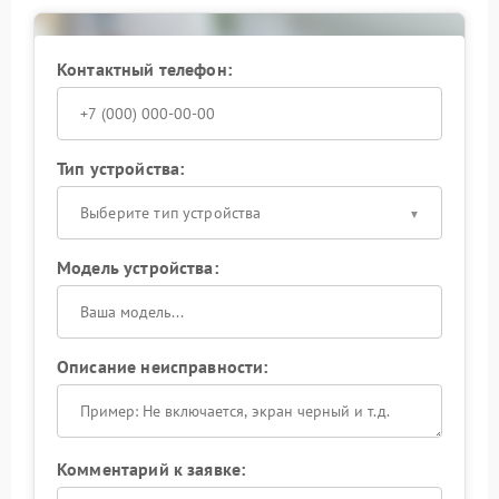
После завершения ремонта ноут Infinix проходит
итоговое тестирование. Клиент получает
рекомендации по безопасной эксплуатации
Контактный телефон:
разъема и выбору кабелей. Такой подход позволяет
продлить срок службы техники и обеспечить
стабильную передачу сигнала через HDMI.
Тип устройства:
Выберите тип устройства
Модель устройства:
Описание неисправности:
Комментарий к заявке: