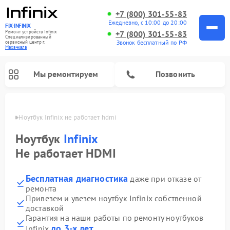
+7 (800) 301-55-83
Ежедневно, с 10:00 до 20:00
FIX-INFINIX
Ремонт устройств Infinix
+7 (800) 301-55-83
Специализированный
Звонок бесплатный по РФ
cервисный центр г.
Махачкала
Мы ремонтируем
Позвонить
ачкале
Ноутбук Infinix не работает hdmi
Ноутбук
Infinix
Не работает HDMI
Бесплатная диагностика
даже при отказе от
ремонта
Привезем и увезем ноутбук Infinix собственной
доставкой
Гарантия на наши работы по ремонту ноутбуков
до 3-х лет
Infinix