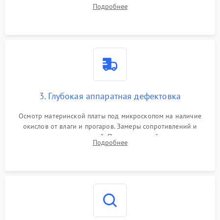
системы охлаждения, очистка кулера от пыли и удаление
Подробнее
высохшей термопасты с кристаллов чипов.
3. Глубокая аппаратная дефектовка
Осмотр материнской платы под микроскопом на наличие
окислов от влаги и прогаров. Замеры сопротивлений и
дежурных напряжений. Проверка цепей питания,
Подробнее
мультиконтроллера, процессора и видеочипа.