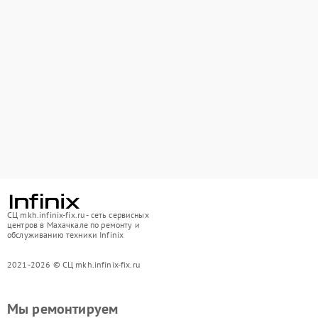
СЦ mkh.infinix-fix.ru - сеть сервисных
центров в Махачкале по ремонту и
обслуживанию техники Infinix
2021-2026 © СЦ mkh.infinix-fix.ru
Мы ремонтируем