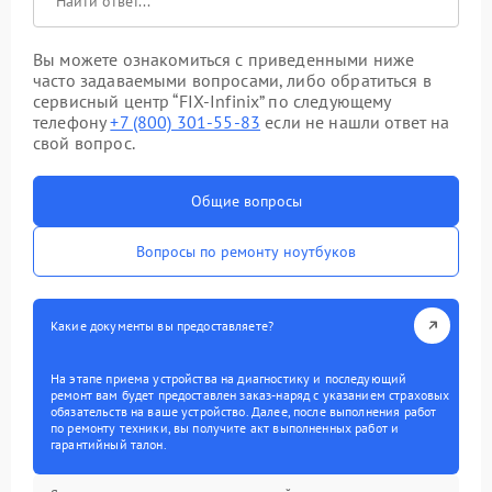
Вы можете ознакомиться с приведенными ниже
часто задаваемыми вопросами, либо обратиться в
сервисный центр “FIX-Infinix” по следующему
телефону
+7 (800) 301-55-83
если не нашли ответ на
свой вопрос.
Общие вопросы
Вопросы по ремонту ноутбуков
Какие документы вы предоставляете?
На этапе приема устройства на диагностику и последующий
ремонт вам будет предоставлен заказ-наряд с указанием страховых
обязательств на ваше устройство. Далее, после выполнения работ
по ремонту техники, вы получите акт выполненных работ и
гарантийный талон.