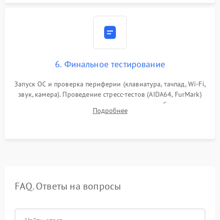
6. Финальное тестирование
Запуск ОС и проверка периферии (клавиатура, тачпад, Wi-Fi,
звук, камера). Проведение стресс-тестов (AIDA64, FurMark)
для контроля температурного режима и стабильности
Подробнее
системы под пиковой нагрузкой.
FAQ. Ответы на вопросы