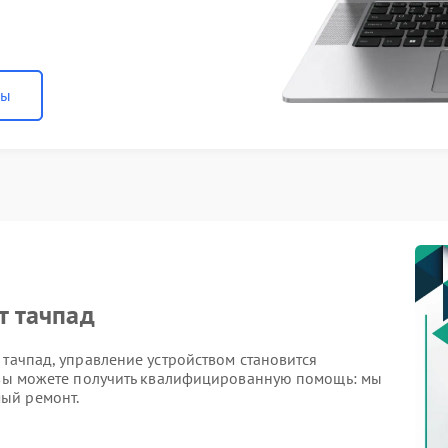
ны
т тачпад
 тачпад, управление устройством становится
x вы можете получить квалифицированную помощь: мы
ый ремонт.
чпада