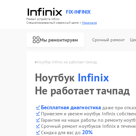
FIX-INFINIX
Ремонт устройств Infinix
Специализированный cервисный центр г.
Махачкала
Мы ремонтируем
Срочный ремонт
Це
 Infinix в Махачкале
Ноутбук Infinix не работает тачпад
Ноутбук
Infinix
Не работает тачпад
Бесплатная диагностика
даже при отказ
Привезем и увезем ноутбук Infinix собстве
Гарантия на наши работы по ремонту ноутб
Срочный ремонт ноутбуков Infinix в течени
20%
Скидка для вас до