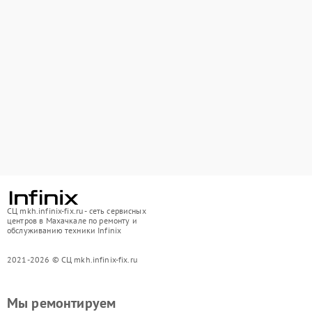
СЦ mkh.infinix-fix.ru - сеть сервисных
центров в Махачкале по ремонту и
обслуживанию техники Infinix
2021-2026 © СЦ mkh.infinix-fix.ru
Мы ремонтируем