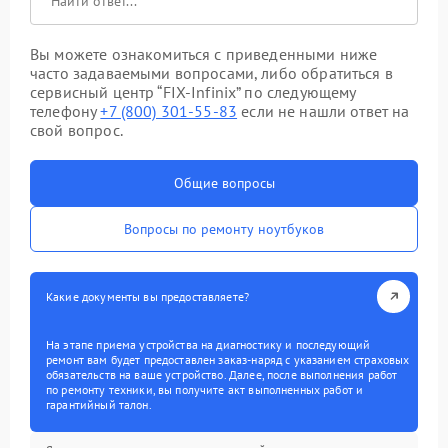
Вы можете ознакомиться с приведенными ниже
часто задаваемыми вопросами, либо обратиться в
сервисный центр “FIX-Infinix” по следующему
телефону
+7 (800) 301-55-83
если не нашли ответ на
свой вопрос.
Общие вопросы
Вопросы по ремонту ноутбуков
Какие документы вы предоставляете?
На этапе приема устройства на диагностику и последующий
ремонт вам будет предоставлен заказ-наряд с указанием страховых
обязательств на ваше устройство. Далее, после выполнения работ
по ремонту техники, вы получите акт выполненных работ и
гарантийный талон.