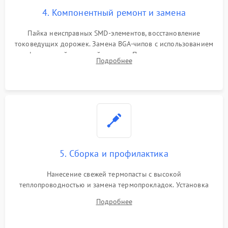
4. Компонентный ремонт и замена
Пайка неисправных SMD-элементов, восстановление
токоведущих дорожек. Замена BGA-чипов с использованием
инфракрасной паяльной станции. Прошивка микросхемы
Подробнее
BIOS или замена поврежденных портов USB
5. Сборка и профилактика
Нанесение свежей термопасты с высокой
теплопроводностью и замена термопрокладок. Установка
системы охлаждения, подключение всех внутренних
Подробнее
шлейфов, модулей памяти и накопителей. Предварительная
сборка корпуса.