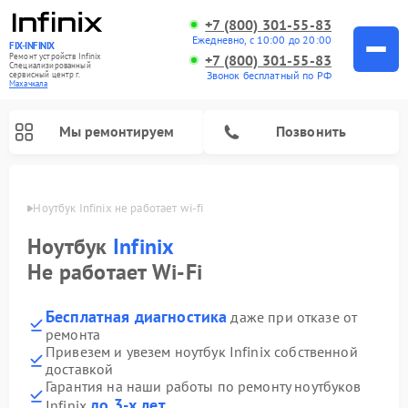
+7 (800) 301-55-83
Ежедневно, с 10:00 до 20:00
FIX-INFINIX
Ремонт устройств Infinix
+7 (800) 301-55-83
Специализированный
Звонок бесплатный по РФ
cервисный центр г.
Махачкала
Мы ремонтируем
Позвонить
ачкале
Ноутбук Infinix не работает wi-fi
Ноутбук
Infinix
Не работает Wi-Fi
Бесплатная диагностика
даже при отказе от
ремонта
Привезем и увезем ноутбук Infinix собственной
доставкой
Гарантия на наши работы по ремонту ноутбуков
до 3-х лет
Infinix