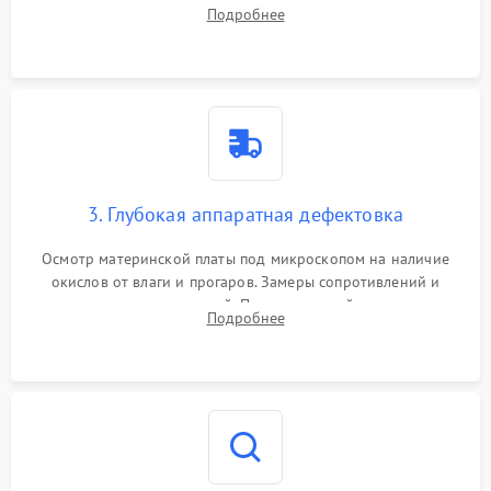
системы охлаждения, очистка кулера от пыли и удаление
Подробнее
высохшей термопасты с кристаллов чипов.
3. Глубокая аппаратная дефектовка
Осмотр материнской платы под микроскопом на наличие
окислов от влаги и прогаров. Замеры сопротивлений и
дежурных напряжений. Проверка цепей питания,
Подробнее
мультиконтроллера, процессора и видеочипа.