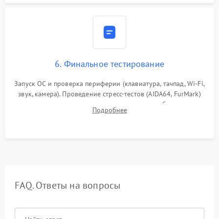
6. Финальное тестирование
Запуск ОС и проверка периферии (клавиатура, тачпад, Wi-Fi,
звук, камера). Проведение стресс-тестов (AIDA64, FurMark)
для контроля температурного режима и стабильности
Подробнее
системы под пиковой нагрузкой.
FAQ. Ответы на вопросы