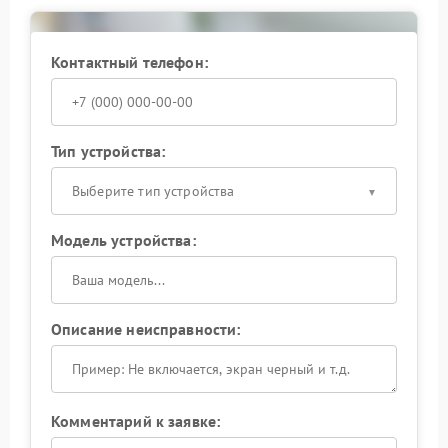
затрат и сохранить стабильность работы устройства.
Обращаясь в сервисный центр Infinix, владелец
получает официальные рекомендации, прозрачные
Контактный телефон:
условия и гарантию на выполненные работы.
Тип устройства:
Выберите тип устройства
Модель устройства:
Описание неисправности:
Комментарий к заявке: