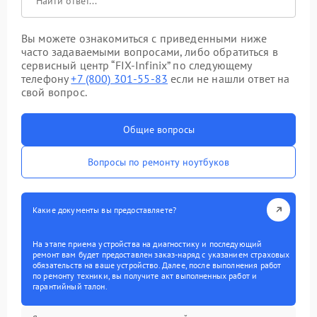
Вы можете ознакомиться с приведенными ниже
часто задаваемыми вопросами, либо обратиться в
сервисный центр “FIX-Infinix” по следующему
телефону
+7 (800) 301-55-83
если не нашли ответ на
свой вопрос.
Общие вопросы
Вопросы по ремонту ноутбуков
Какие документы вы предоставляете?
На этапе приема устройства на диагностику и последующий
ремонт вам будет предоставлен заказ-наряд с указанием страховых
обязательств на ваше устройство. Далее, после выполнения работ
по ремонту техники, вы получите акт выполненных работ и
гарантийный талон.