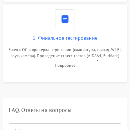
6. Финальное тестирование
Запуск ОС и проверка периферии (клавиатура, тачпад, Wi-Fi,
звук, камера). Проведение стресс-тестов (AIDA64, FurMark)
для контроля температурного режима и стабильности
Подробнее
системы под пиковой нагрузкой.
FAQ. Ответы на вопросы