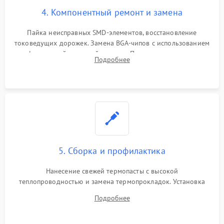
4. Компонентный ремонт и замена
Пайка неисправных SMD-элементов, восстановление
токоведущих дорожек. Замена BGA-чипов с использованием
инфракрасной паяльной станции. Прошивка микросхемы
Подробнее
BIOS или замена поврежденных портов USB
5. Сборка и профилактика
Нанесение свежей термопасты с высокой
теплопроводностью и замена термопрокладок. Установка
системы охлаждения, подключение всех внутренних
Подробнее
шлейфов, модулей памяти и накопителей. Предварительная
сборка корпуса.