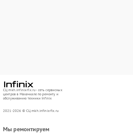
СЦ mkh.infinix-fix.ru - сеть сервисных
центров в Махачкале по ремонту и
обслуживанию техники Infinix
2021-2026 © СЦ mkh.infinix-fix.ru
Мы ремонтируем