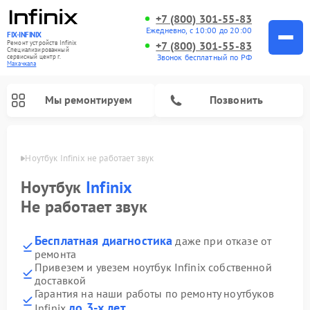
+7 (800) 301-55-83
Ежедневно, с 10:00 до 20:00
FIX-INFINIX
Ремонт устройств Infinix
+7 (800) 301-55-83
Специализированный
Звонок бесплатный по РФ
cервисный центр г.
Махачкала
Мы ремонтируем
Позвонить
ачкале
Ноутбук Infinix не работает звук
Ноутбук
Infinix
Не работает звук
Бесплатная диагностика
даже при отказе от
ремонта
Привезем и увезем ноутбук Infinix собственной
доставкой
Гарантия на наши работы по ремонту ноутбуков
до 3-х лет
Infinix