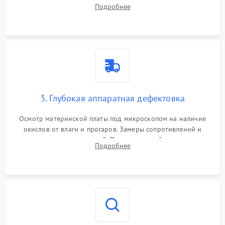
системы охлаждения, очистка кулера от пыли и удаление
Подробнее
высохшей термопасты с кристаллов чипов.
3. Глубокая аппаратная дефектовка
Осмотр материнской платы под микроскопом на наличие
окислов от влаги и прогаров. Замеры сопротивлений и
дежурных напряжений. Проверка цепей питания,
Подробнее
мультиконтроллера, процессора и видеочипа.