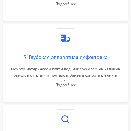
системы охлаждения, очистка кулера от пыли и удаление
Подробнее
высохшей термопасты с кристаллов чипов.
3. Глубокая аппаратная дефектовка
Осмотр материнской платы под микроскопом на наличие
окислов от влаги и прогаров. Замеры сопротивлений и
дежурных напряжений. Проверка цепей питания,
Подробнее
мультиконтроллера, процессора и видеочипа.