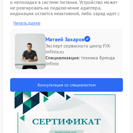
о неполадке в системе питания. Устройство может
не реагировать на подключение адаптера,
индикация остается неактивной, либо заряд идет с
перебоями. В такой ситуации важно не затягивать с
Читать далее
диагностикой, так как дальнейшая эксплуатация
способна привести к более серьезным
последствиям и увеличению стоимости ремонт
Матвей Захаров
Infinix.
Эксперт сервисного центр FIX-
Основные причины отсутствия
Infinix.ru
Специализация:
техника бренда
зарядки
Infinix
Перед обращением в сервис рекомендуется
обратить внимание на следующие моменты:
Консультация со специалистом
неисправность сетевого адаптера или кабеля
питания;
износ аккумулятора;
повреждение разъема питания;
сбои в контроллере питания на плате.
Даже при внешней целостности блока питания
проблема может скрываться внутри. Точная