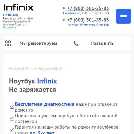
+7 (800) 301-55-83
Ежедневно, с 10:00 до 20:00
FIX-INFINIX
Ремонт устройств Infinix
+7 (800) 301-55-83
Специализированный
Звонок бесплатный по РФ
cервисный центр г.
Махачкала
Мы ремонтируем
Позвонить
ачкале
Ноутбук Infinix не заряжается
Ноутбук
Infinix
Не заряжается
Бесплатная диагностика
даже при отказе от
ремонта
Привезем и увезем ноутбук Infinix собственной
доставкой
Гарантия на наши работы по ремонту ноутбуков
до 3-х лет
Infinix