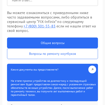
Вы можете ознакомиться с приведенными ниже
часто задаваемыми вопросами, либо обратиться в
сервисный центр “FIX-Infinix” по следующему
телефону
+7 (800) 301-55-83
если не нашли ответ на
свой вопрос.
Общие вопросы
Вопросы по ремонту ноутбуков
Какие документы вы предоставляете?
На этапе приема устройства на диагностику и последующий
ремонт вам будет предоставлен заказ-наряд с указанием страховых
обязательств на ваше устройство. Далее, после выполнения работ
по ремонту техники, вы получите акт выполненных работ и
гарантийный талон.