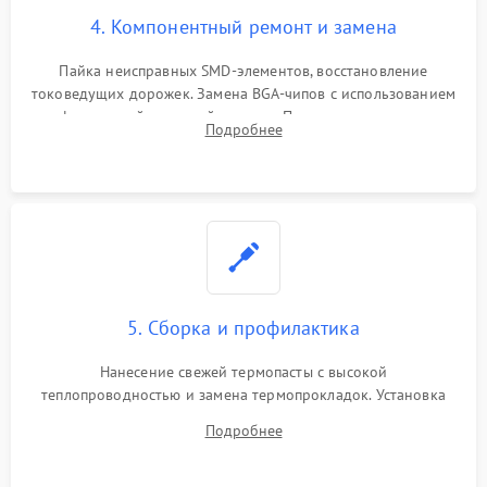
4. Компонентный ремонт и замена
Пайка неисправных SMD-элементов, восстановление
токоведущих дорожек. Замена BGA-чипов с использованием
инфракрасной паяльной станции. Прошивка микросхемы
Подробнее
BIOS или замена поврежденных портов USB
5. Сборка и профилактика
Нанесение свежей термопасты с высокой
теплопроводностью и замена термопрокладок. Установка
системы охлаждения, подключение всех внутренних
Подробнее
шлейфов, модулей памяти и накопителей. Предварительная
сборка корпуса.