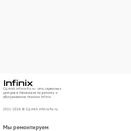
СЦ mkh.infinix-fix.ru - сеть сервисных
центров в Махачкале по ремонту и
обслуживанию техники Infinix
2021-2026 © СЦ mkh.infinix-fix.ru
Мы ремонтируем