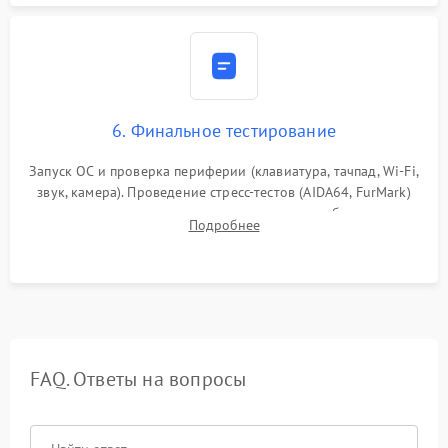
6. Финальное тестирование
Запуск ОС и проверка периферии (клавиатура, тачпад, Wi-Fi,
звук, камера). Проведение стресс-тестов (AIDA64, FurMark)
для контроля температурного режима и стабильности
Подробнее
системы под пиковой нагрузкой.
FAQ. Ответы на вопросы