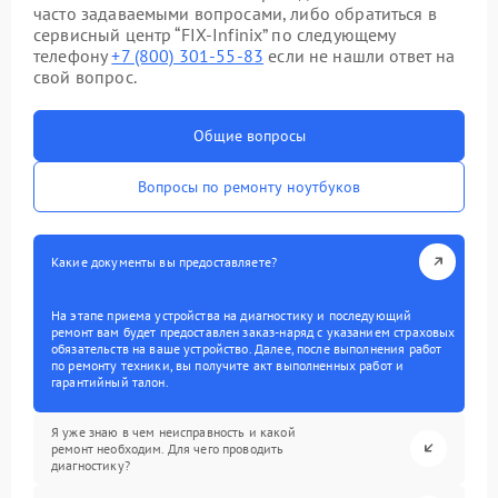
часто задаваемыми вопросами, либо обратиться в
сервисный центр “FIX-Infinix” по следующему
телефону
+7 (800) 301-55-83
если не нашли ответ на
свой вопрос.
Общие вопросы
Вопросы по ремонту ноутбуков
Какие документы вы предоставляете?
На этапе приема устройства на диагностику и последующий
ремонт вам будет предоставлен заказ-наряд с указанием страховых
обязательств на ваше устройство. Далее, после выполнения работ
по ремонту техники, вы получите акт выполненных работ и
гарантийный талон.
Я уже знаю в чем неисправность и какой
ремонт необходим. Для чего проводить
диагностику?