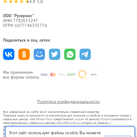
4.9-5.0
ООО "Русервис"
ИНН 7702633247
ОГРН 1077746335776
Поделиться в соц. сетях:
Мы принимаем
все формы оплаты
Политика конфиденциальности
Вся информация на сайте носит исключительно справочный характер.
Товарные знаки используются исключительно для описания устройств, в отношении которых
сервисные центры mkh.infinix-fix.ru предоставляют услуги по ремонту. Услуги оказываются в
неавторизованных сервисных центрах mkh.infinix-fix.ru, которые не связаны с
правообладателями товарных знаков или их официальными представителями.
Ремонт осуществляется для устройств, уже введенных в гражданский оборот в соответствии
Этот сайт использует файлы cookie. Вы можете
со статьей 1487 ГК РФ.