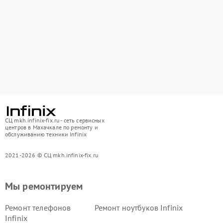
СЦ mkh.infinix-fix.ru - сеть сервисных
центров в Махачкале по ремонту и
обслуживанию техники Infinix
2021-2026 © СЦ mkh.infinix-fix.ru
Мы ремонтируем
Ремонт телефонов
Ремонт ноутбуков Infinix
Infinix