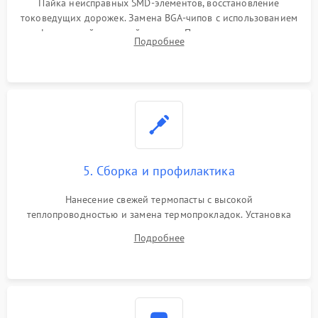
Пайка неисправных SMD-элементов, восстановление
токоведущих дорожек. Замена BGA-чипов с использованием
инфракрасной паяльной станции. Прошивка микросхемы
Подробнее
BIOS или замена поврежденных портов USB
5. Сборка и профилактика
Нанесение свежей термопасты с высокой
теплопроводностью и замена термопрокладок. Установка
системы охлаждения, подключение всех внутренних
Подробнее
шлейфов, модулей памяти и накопителей. Предварительная
сборка корпуса.