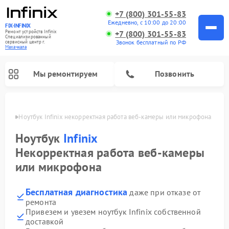
+7 (800) 301-55-83
Ежедневно, с 10:00 до 20:00
FIX-INFINIX
Ремонт устройств Infinix
+7 (800) 301-55-83
Специализированный
Звонок бесплатный по РФ
cервисный центр г.
Махачкала
Мы ремонтируем
Позвонить
ачкале
Ноутбук Infinix некорректная работа веб‑камеры или микрофона
Ноутбук
Infinix
Некорректная работа веб‑камеры
или микрофона
Бесплатная диагностика
даже при отказе от
ремонта
Привезем и увезем ноутбук Infinix собственной
доставкой