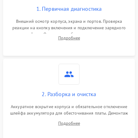
1. Первичная диагностика
Внешний осмотр корпуса, экрана и портов. Проверка
реакции на кнопку включения и подключение зарядного
устройства. Оценка потребления тока с помощью
Подробнее
лабораторного блока питания для локализации проблемы.
2. Разборка и очистка
Аккуратное вскрытие корпуса и обязательное отключение
шлейфа аккумулятора для обесточивания платы. Демонтаж
системы охлаждения, очистка кулера от пыли и удаление
Подробнее
высохшей термопасты с кристаллов чипов.