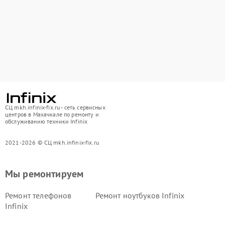
СЦ mkh.infinix-fix.ru - сеть сервисных
центров в Махачкале по ремонту и
обслуживанию техники Infinix
2021-2026 © СЦ mkh.infinix-fix.ru
Мы ремонтируем
Ремонт телефонов
Ремонт ноутбуков Infinix
Infinix