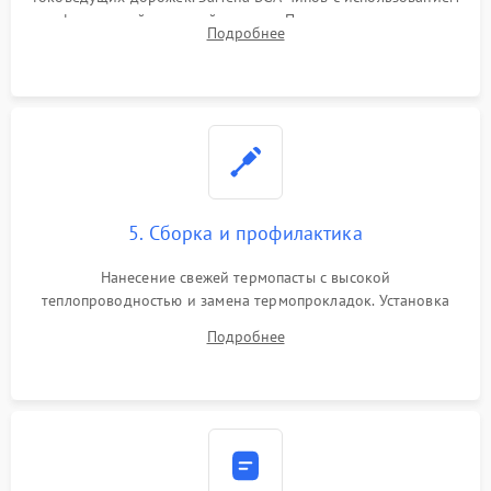
инфракрасной паяльной станции. Прошивка микросхемы
Подробнее
BIOS или замена поврежденных портов USB
5. Сборка и профилактика
Нанесение свежей термопасты с высокой
теплопроводностью и замена термопрокладок. Установка
системы охлаждения, подключение всех внутренних
Подробнее
шлейфов, модулей памяти и накопителей. Предварительная
сборка корпуса.