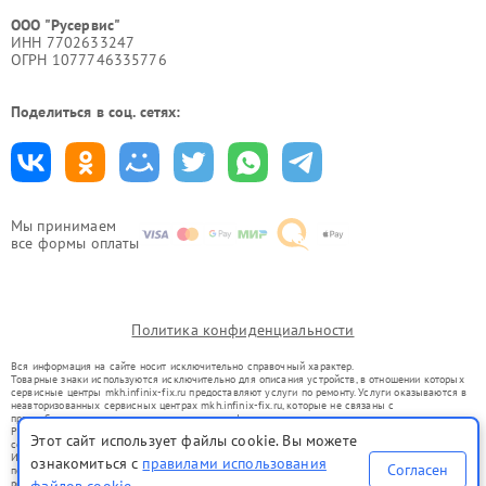
ООО "Русервис"
ИНН 7702633247
ОГРН 1077746335776
Поделиться в соц. сетях:
Мы принимаем
все формы оплаты
Политика конфиденциальности
Вся информация на сайте носит исключительно справочный характер.
Товарные знаки используются исключительно для описания устройств, в отношении которых
сервисные центры mkh.infinix-fix.ru предоставляют услуги по ремонту. Услуги оказываются в
неавторизованных сервисных центрах mkh.infinix-fix.ru, которые не связаны с
правообладателями товарных знаков или их официальными представителями.
Ремонт осуществляется для устройств, уже введенных в гражданский оборот в соответствии
Этот сайт использует файлы cookie. Вы можете
со статьей 1487 ГК РФ.
Использование товарных знаков не преследует цели индивидуализации услуг или введения
ознакомиться с
правилами использования
Согласен
потребителей в заблуждение, а служит для информирования о предоставляемых услугах по
ремонту техники указанных брендов.