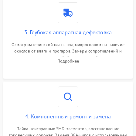
3. Глубокая аппаратная дефектовка
Осмотр материнской платы под микроскопом на наличие
окислов от влаги и прогаров. Замеры сопротивлений и
дежурных напряжений. Проверка цепей питания,
Подробнее
мультиконтроллера, процессора и видеочипа.
4. Компонентный ремонт и замена
Пайка неисправных SMD-элементов, восстановление
токоведущих дорожек. Замена BGA-чипов с использованием