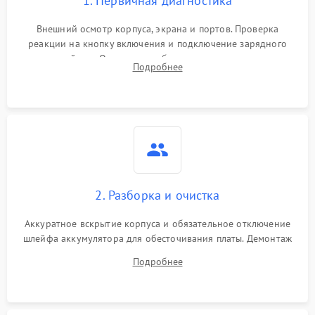
1. Первичная диагностика
Внешний осмотр корпуса, экрана и портов. Проверка
реакции на кнопку включения и подключение зарядного
устройства. Оценка потребления тока с помощью
Подробнее
лабораторного блока питания для локализации проблемы.
2. Разборка и очистка
Аккуратное вскрытие корпуса и обязательное отключение
шлейфа аккумулятора для обесточивания платы. Демонтаж
системы охлаждения, очистка кулера от пыли и удаление
Подробнее
высохшей термопасты с кристаллов чипов.