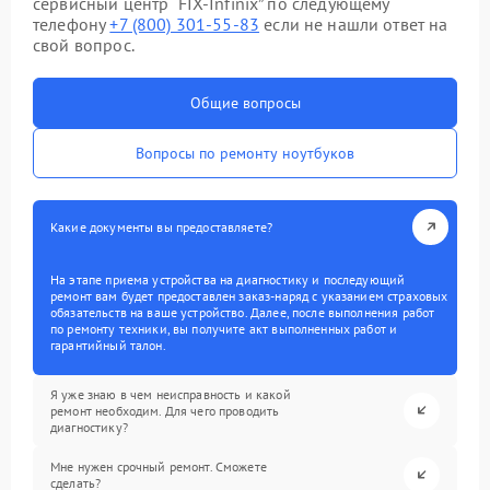
сервисный центр “FIX-Infinix” по следующему
телефону
+7 (800) 301-55-83
если не нашли ответ на
свой вопрос.
Общие вопросы
Вопросы по ремонту ноутбуков
Какие документы вы предоставляете?
На этапе приема устройства на диагностику и последующий
ремонт вам будет предоставлен заказ-наряд с указанием страховых
обязательств на ваше устройство. Далее, после выполнения работ
по ремонту техники, вы получите акт выполненных работ и
гарантийный талон.
Я уже знаю в чем неисправность и какой
ремонт необходим. Для чего проводить
диагностику?
Мне нужен срочный ремонт. Сможете
сделать?