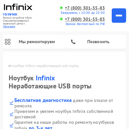
+7 (800) 301-55-83
Ежедневно, с 10:00 до 20:00
FIX-INFINIX
Ремонт устройств Infinix
+7 (800) 301-55-83
Специализированный
Звонок бесплатный по РФ
cервисный центр г.
Махачкала
Мы ремонтируем
Позвонить
ачкале
Ноутбук Infinix неработающие usb порты
Ноутбук
Infinix
Неработающие USB порты
Бесплатная диагностика
даже при отказе от
ремонта
Привезем и увезем ноутбук Infinix собственной
доставкой
Гарантия на наши работы по ремонту ноутбуков
до 3-х лет
Infinix