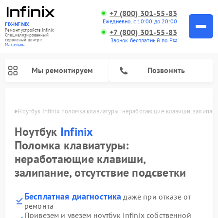
+7 (800) 301-55-83
Ежедневно, с 10:00 до 20:00
FIX-INFINIX
Ремонт устройств Infinix
+7 (800) 301-55-83
Специализированный
Звонок бесплатный по РФ
cервисный центр г.
Махачкала
Мы ремонтируем
Позвонить
ачкале
Ноутбук Infinix поломка клавиатуры: неработающие клавиши, залипани
Ноутбук
Infinix
Поломка клавиатуры:
неработающие клавиши,
залипание, отсутствие подсветки
Бесплатная диагностика
даже при отказе от
ремонта
Привезем и увезем ноутбук Infinix собственной