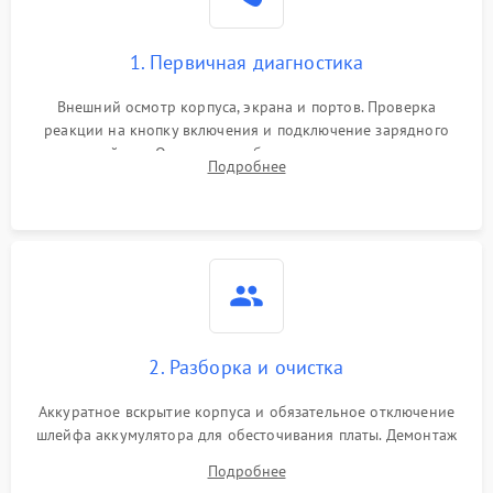
1. Первичная диагностика
Внешний осмотр корпуса, экрана и портов. Проверка
реакции на кнопку включения и подключение зарядного
устройства. Оценка потребления тока с помощью
Подробнее
лабораторного блока питания для локализации проблемы.
2. Разборка и очистка
Аккуратное вскрытие корпуса и обязательное отключение
шлейфа аккумулятора для обесточивания платы. Демонтаж
системы охлаждения, очистка кулера от пыли и удаление
Подробнее
высохшей термопасты с кристаллов чипов.