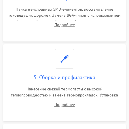
Пайка неисправных SMD-элементов, восстановление
токоведущих дорожек. Замена BGA-чипов с использованием
инфракрасной паяльной станции. Прошивка микросхемы
Подробнее
BIOS или замена поврежденных портов USB
5. Сборка и профилактика
Нанесение свежей термопасты с высокой
теплопроводностью и замена термопрокладок. Установка
системы охлаждения, подключение всех внутренних
Подробнее
шлейфов, модулей памяти и накопителей. Предварительная
сборка корпуса.