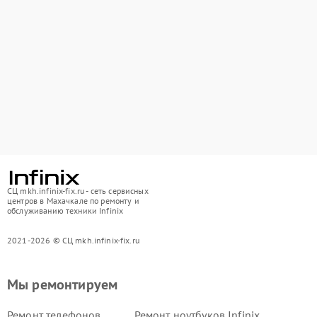
СЦ mkh.infinix-fix.ru - сеть сервисных
центров в Махачкале по ремонту и
обслуживанию техники Infinix
2021-2026 © СЦ mkh.infinix-fix.ru
Мы ремонтируем
Ремонт телефонов
Ремонт ноутбуков Infinix