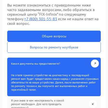
Вы можете ознакомиться с приведенными ниже
часто задаваемыми вопросами, либо обратиться в
сервисный центр “FIX-Infinix” по следующему
телефону
+7 (800) 301-55-83
если не нашли ответ на
свой вопрос.
Общие вопросы
Вопросы по ремонту ноутбуков
Какие документы вы предоставляете?
На этапе приема устройства на диагностику и последующий
ремонт вам будет предоставлен заказ-наряд с указанием страховых
обязательств на ваше устройство. Далее, после выполнения работ
по ремонту техники, вы получите акт выполненных работ и
гарантийный талон.
Я уже знаю в чем неисправность и какой
ремонт необходим. Для чего проводить
диагностику?