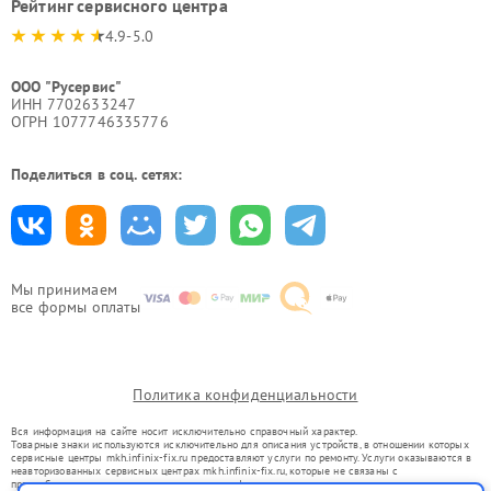
Рейтинг сервисного центра
4.9-5.0
ООО "Русервис"
ИНН 7702633247
ОГРН 1077746335776
Поделиться в соц. сетях:
Мы принимаем
все формы оплаты
Политика конфиденциальности
Вся информация на сайте носит исключительно справочный характер.
Товарные знаки используются исключительно для описания устройств, в отношении которых
сервисные центры mkh.infinix-fix.ru предоставляют услуги по ремонту. Услуги оказываются в
неавторизованных сервисных центрах mkh.infinix-fix.ru, которые не связаны с
правообладателями товарных знаков или их официальными представителями.