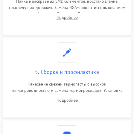
Пайка неисправных SMD-элементов, восстановление
токоведущих дорожек. Замена BGA-чипов с использованием
инфракрасной паяльной станции. Прошивка микросхемы
Подробнее
BIOS или замена поврежденных портов USB
5. Сборка и профилактика
Нанесение свежей термопасты с высокой
теплопроводностью и замена термопрокладок. Установка
системы охлаждения, подключение всех внутренних
Подробнее
шлейфов, модулей памяти и накопителей. Предварительная
сборка корпуса.