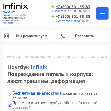
+7 (800) 301-55-83
Ежедневно, с 10:00 до 20:00
FIX-INFINIX
Ремонт устройств Infinix
+7 (800) 301-55-83
Специализированный
Звонок бесплатный по РФ
cервисный центр г.
Махачкала
Мы ремонтируем
Позвонить
ачкале
Ноутбук Infinix повреждение петель и корпуса: люфт, трещины, дефо
Ноутбук
Infinix
Повреждение петель и корпуса:
люфт, трещины, деформация
Бесплатная диагностика
даже при отказе от
ремонта
Привезем и увезем ноутбук Infinix собственной
доставкой