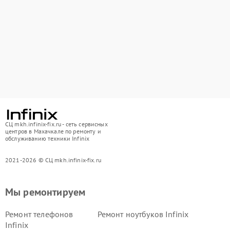
СЦ mkh.infinix-fix.ru - сеть сервисных
центров в Махачкале по ремонту и
обслуживанию техники Infinix
2021-2026 © СЦ mkh.infinix-fix.ru
Мы ремонтируем
Ремонт телефонов
Ремонт ноутбуков Infinix
Infinix