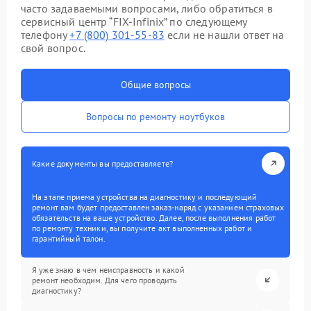
часто задаваемыми вопросами, либо обратиться в
сервисный центр “FIX-Infinix” по следующему
телефону
+7 (800) 301-55-83
если не нашли ответ на
свой вопрос.
Общие вопросы
Вопросы по ремонту ноутбуков
Какие документы вы предоставляете?
На этапе приема устройства на диагностику и последующий
ремонт вам будет предоставлен заказ-наряд с указанием страховых
обязательств на ваше устройство. Далее, после выполнения работ
по ремонту техники, вы получите акт выполненных работ и
гарантийный талон.
Я уже знаю в чем неисправность и какой
ремонт необходим. Для чего проводить
диагностику?