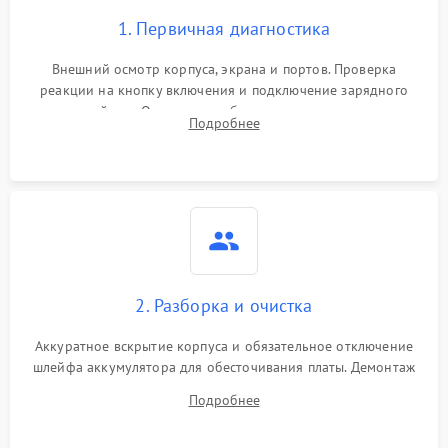
1. Первичная диагностика
Внешний осмотр корпуса, экрана и портов. Проверка
реакции на кнопку включения и подключение зарядного
устройства. Оценка потребления тока с помощью
Подробнее
лабораторного блока питания для локализации проблемы.
2. Разборка и очистка
Аккуратное вскрытие корпуса и обязательное отключение
шлейфа аккумулятора для обесточивания платы. Демонтаж
системы охлаждения, очистка кулера от пыли и удаление
Подробнее
высохшей термопасты с кристаллов чипов.