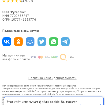
4.9-5.0
ООО "Русервис"
ИНН 7702633247
ОГРН 1077746335776
Поделиться в соц. сетях:
Мы принимаем
все формы оплаты
Политика конфиденциальности
Вся информация на сайте носит исключительно справочный характер.
Товарные знаки используются исключительно для описания устройств, в отношении которых
сервисные центры mkh.infinix-fix.ru предоставляют услуги по ремонту. Услуги оказываются в
неавторизованных сервисных центрах mkh.infinix-fix.ru, которые не связаны с
правообладателями товарных знаков или их официальными представителями.
Ремонт осуществляется для устройств, уже введенных в гражданский оборот в соответствии
Этот сайт использует файлы cookie. Вы можете
со статьей 1487 ГК РФ.