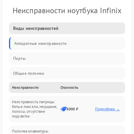
Неисправности ноутбука Infinix
Виды неисправностей
Аппаратные неисправности
Порты
Общие поломки
Неисправности
Стоимость
Устройства
Неисправность матрицы:
Программные ошибки
битые пиксели, мерцание,
5000 ₽
Подробнее →
полосы, отсутствие
подсветки
Электрические и системные сбои
Поломка клавиатуры:
Интерфейсные проблемы