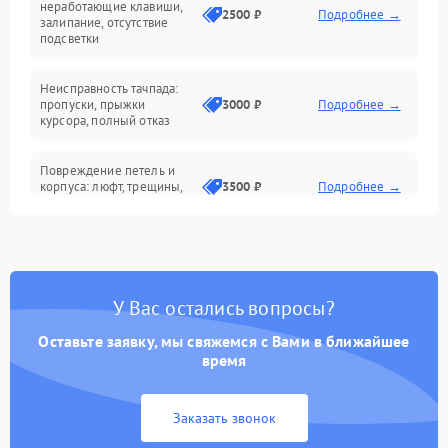
неработающие клавиши,
2500 ₽
Подробнее →
залипание, отсутствие
подсветки
Батарея
Неисправность тачпада:
Сеть и интернет
пропуски, прыжки
3000 ₽
Подробнее →
курсора, полный отказ
Система охлаждения
Повреждение петель и
корпуса: люфт, трещины,
3500 ₽
Подробнее →
деформация
Проблемы аккумулятора:
быстрая разрядка,
2500 ₽
Подробнее →
невозможность зарядки,
вздутие
У Вас остались вопросы?
Оставьте заявку, мы свяжемся с Вами в ближайшее
Неисправность зарядного
время
устройства или разъёма
2000 ₽
Подробнее →
питания
Заказать звонок
Перегрев из‑за пыли,