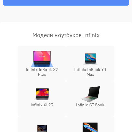
износа термопасты или
2500 ₽
Подробнее →
неисправности кулера
Выход из строя SSD или
HDD: медленная загрузка,
3000 ₽
Подробнее →
ошибки чтения,
пропадание диска
Модели ноутбуков Infinix
Неисправность
оперативной памяти:
2000 ₽
Подробнее →
вылеты приложений,
синие экраны
Infinix InBook X2
Infinix InBook Y3
Plus
Max
Проблемы Wi‑Fi или
2500 ₽
Подробнее →
Bluetooth модулей
Infinix XL23
Infinix GT Book