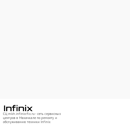
СЦ mkh.infinix-fix.ru - сеть сервисных
центров в Махачкале по ремонту и
обслуживанию техники Infinix