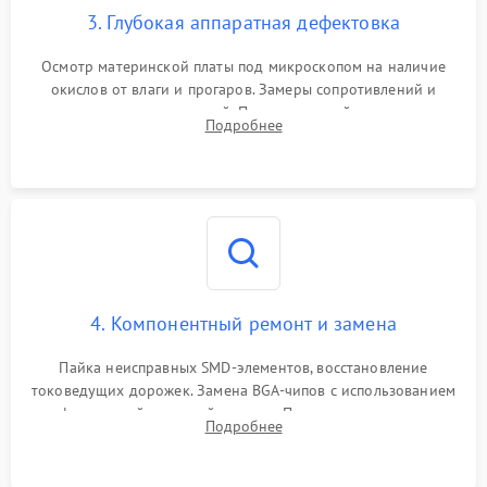
3. Глубокая аппаратная дефектовка
Осмотр материнской платы под микроскопом на наличие
окислов от влаги и прогаров. Замеры сопротивлений и
дежурных напряжений. Проверка цепей питания,
Подробнее
мультиконтроллера, процессора и видеочипа.
4. Компонентный ремонт и замена
Пайка неисправных SMD-элементов, восстановление
токоведущих дорожек. Замена BGA-чипов с использованием
инфракрасной паяльной станции. Прошивка микросхемы
Подробнее
BIOS или замена поврежденных портов USB