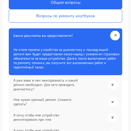
Общие вопросы
Вопросы по ремонту ноутбуков
Какие документы вы предоставляете?
На этапе приема устройства на диагностику и последующий
ремонт вам будет предоставлен заказ-наряд с указанием страховых
обязательств на ваше устройство. Далее, после выполнения работ
по ремонту техники, вы получите акт выполненных работ и
гарантийный талон.
Я уже знаю в чем неисправность и какой
ремонт необходим. Для чего проводить
диагностику?
Мне нужен срочный ремонт. Сможете
сделать?
Я хочу, чтобы мое устройство
ремонтировали при мне.
Я хочу, чтобы мое устройство