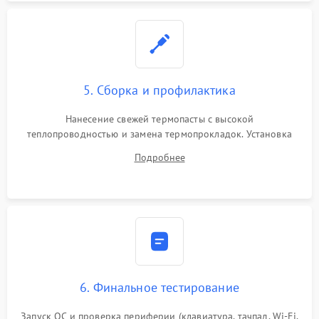
5. Сборка и профилактика
Нанесение свежей термопасты с высокой
теплопроводностью и замена термопрокладок. Установка
системы охлаждения, подключение всех внутренних
Подробнее
шлейфов, модулей памяти и накопителей. Предварительная
сборка корпуса.
6. Финальное тестирование
Запуск ОС и проверка периферии (клавиатура, тачпад, Wi-Fi,