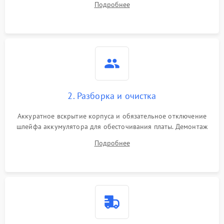
Подробнее
лабораторного блока питания для локализации проблемы.
2. Разборка и очистка
Аккуратное вскрытие корпуса и обязательное отключение
шлейфа аккумулятора для обесточивания платы. Демонтаж
системы охлаждения, очистка кулера от пыли и удаление
Подробнее
высохшей термопасты с кристаллов чипов.