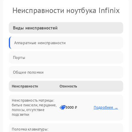
Неисправности ноутбука Infinix
Виды неисправностей
Аппаратные неисправности
Порты
Общие поломки
Неисправности
Стоимость
Устройства
Неисправность матрицы:
Программные ошибки
битые пиксели, мерцание,
5000 ₽
Подробнее →
полосы, отсутствие
подсветки
Электрические и системные сбои
Поломка клавиатуры:
Интерфейсные проблемы