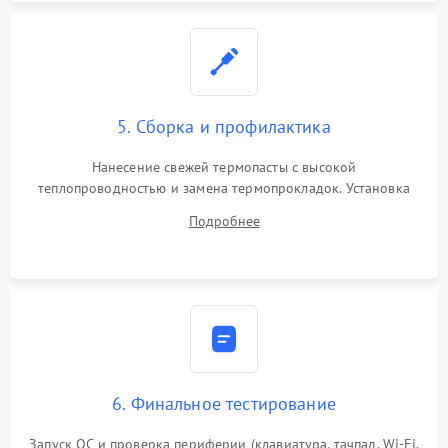
5. Сборка и профилактика
Нанесение свежей термопасты с высокой
теплопроводностью и замена термопрокладок. Установка
системы охлаждения, подключение всех внутренних
Подробнее
шлейфов, модулей памяти и накопителей. Предварительная
сборка корпуса.
6. Финальное тестирование
Запуск ОС и проверка периферии (клавиатура, тачпад, Wi-Fi,