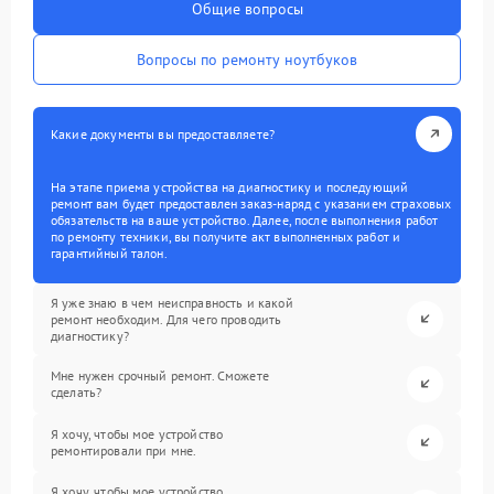
Общие вопросы
Вопросы по ремонту ноутбуков
Какие документы вы предоставляете?
На этапе приема устройства на диагностику и последующий
ремонт вам будет предоставлен заказ-наряд с указанием страховых
обязательств на ваше устройство. Далее, после выполнения работ
по ремонту техники, вы получите акт выполненных работ и
гарантийный талон.
Я уже знаю в чем неисправность и какой
ремонт необходим. Для чего проводить
диагностику?
Мне нужен срочный ремонт. Сможете
сделать?
Я хочу, чтобы мое устройство
ремонтировали при мне.
Я хочу, чтобы мое устройство