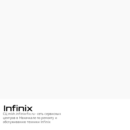
СЦ mkh.infinix-fix.ru - сеть сервисных
центров в Махачкале по ремонту и
обслуживанию техники Infinix