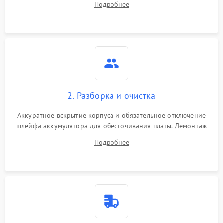
Подробнее
лабораторного блока питания для локализации проблемы.
2. Разборка и очистка
Аккуратное вскрытие корпуса и обязательное отключение
шлейфа аккумулятора для обесточивания платы. Демонтаж
системы охлаждения, очистка кулера от пыли и удаление
Подробнее
высохшей термопасты с кристаллов чипов.