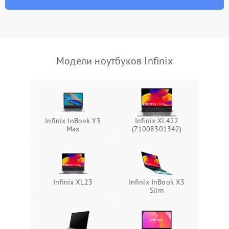
износа термопасты или
2500 ₽
Подробнее →
неисправности кулера
Выход из строя SSD или
HDD: медленная загрузка,
3000 ₽
Подробнее →
ошибки чтения,
пропадание диска
Модели ноутбуков Infinix
Неисправность
оперативной памяти:
2000 ₽
Подробнее →
вылеты приложений,
синие экраны
Infinix InBook Y3
Infinix XL422
Max
(71008301342)
Проблемы Wi‑Fi или
2500 ₽
Подробнее →
Bluetooth модулей
Infinix XL23
Infinix InBook X3
Slim