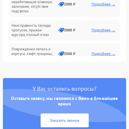
неработающие клавиши,
2500 ₽
Подробнее →
залипание, отсутствие
подсветки
Батарея
Неисправность тачпада:
Сеть и интернет
пропуски, прыжки
3000 ₽
Подробнее →
курсора, полный отказ
Система охлаждения
Повреждение петель и
корпуса: люфт, трещины,
3500 ₽
Подробнее →
деформация
Проблемы аккумулятора:
быстрая разрядка,
2500 ₽
Подробнее →
невозможность зарядки,
вздутие
У Вас остались вопросы?
Оставьте заявку, мы свяжемся с Вами в ближайшее
Неисправность зарядного
время
устройства или разъёма
2000 ₽
Подробнее →
питания
Заказать звонок
Перегрев из‑за пыли,