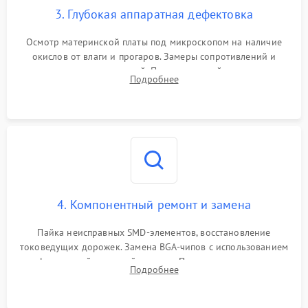
3. Глубокая аппаратная дефектовка
Осмотр материнской платы под микроскопом на наличие
окислов от влаги и прогаров. Замеры сопротивлений и
дежурных напряжений. Проверка цепей питания,
Подробнее
мультиконтроллера, процессора и видеочипа.
4. Компонентный ремонт и замена
Пайка неисправных SMD-элементов, восстановление
токоведущих дорожек. Замена BGA-чипов с использованием
инфракрасной паяльной станции. Прошивка микросхемы
Подробнее
BIOS или замена поврежденных портов USB