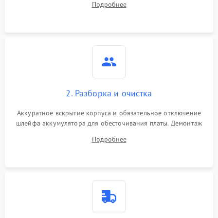
Подробнее
лабораторного блока питания для локализации проблемы.
2. Разборка и очистка
Аккуратное вскрытие корпуса и обязательное отключение
шлейфа аккумулятора для обесточивания платы. Демонтаж
системы охлаждения, очистка кулера от пыли и удаление
Подробнее
высохшей термопасты с кристаллов чипов.