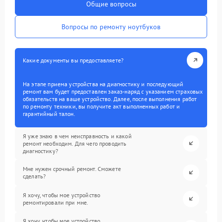
Общие вопросы
Вопросы по ремонту ноутбуков
Какие документы вы предоставляете?
На этапе приема устройства на диагностику и последующий
ремонт вам будет предоставлен заказ-наряд с указанием страховых
обязательств на ваше устройство. Далее, после выполнения работ
по ремонту техники, вы получите акт выполненных работ и
гарантийный талон.
Я уже знаю в чем неисправность и какой
ремонт необходим. Для чего проводить
диагностику?
Мне нужен срочный ремонт. Сможете
сделать?
Я хочу, чтобы мое устройство
ремонтировали при мне.
Я хочу, чтобы мое устройство