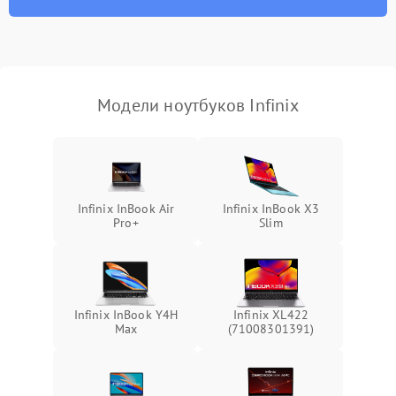
износа термопасты или
2500 ₽
Подробнее →
неисправности кулера
Выход из строя SSD или
HDD: медленная загрузка,
3000 ₽
Подробнее →
ошибки чтения,
пропадание диска
Модели ноутбуков Infinix
Неисправность
оперативной памяти:
2000 ₽
Подробнее →
вылеты приложений,
синие экраны
Infinix InBook Air
Infinix InBook X3
Pro+
Slim
Проблемы Wi‑Fi или
2500 ₽
Подробнее →
Bluetooth модулей
Infinix InBook Y4H
Infinix XL422
Max
(71008301391)