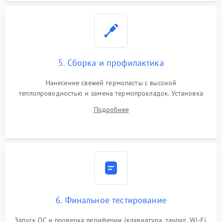
5. Сборка и профилактика
Нанесение свежей термопасты с высокой
теплопроводностью и замена термопрокладок. Установка
системы охлаждения, подключение всех внутренних
Подробнее
шлейфов, модулей памяти и накопителей. Предварительная
сборка корпуса.
6. Финальное тестирование
Запуск ОС и проверка периферии (клавиатура, тачпад, Wi-Fi,