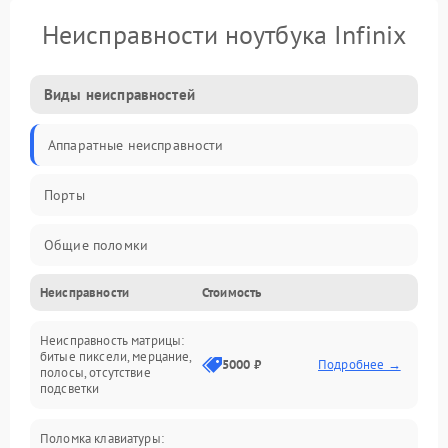
Неисправности ноутбука Infinix
Виды неисправностей
Аппаратные неисправности
Порты
Общие поломки
Неисправности
Стоимость
Устройства
Неисправность матрицы:
Программные ошибки
битые пиксели, мерцание,
5000 ₽
Подробнее →
полосы, отсутствие
подсветки
Электрические и системные сбои
Поломка клавиатуры:
Интерфейсные проблемы