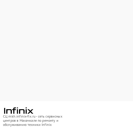
СЦ mkh.infinix-fix.ru - сеть сервисных
центров в Махачкале по ремонту и
обслуживанию техники Infinix