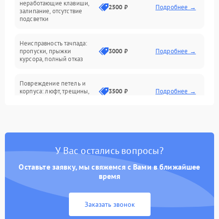
неработающие клавиши,
2500 ₽
Подробнее →
залипание, отсутствие
подсветки
Батарея
Неисправность тачпада:
Сеть и интернет
пропуски, прыжки
3000 ₽
Подробнее →
курсора, полный отказ
Система охлаждения
Повреждение петель и
корпуса: люфт, трещины,
3500 ₽
Подробнее →
деформация
Проблемы аккумулятора:
быстрая разрядка,
2500 ₽
Подробнее →
невозможность зарядки,
вздутие
У Вас остались вопросы?
Оставьте заявку, мы свяжемся с Вами в ближайшее
Неисправность зарядного
время
устройства или разъёма
2000 ₽
Подробнее →
питания
Заказать звонок
Перегрев из‑за пыли,