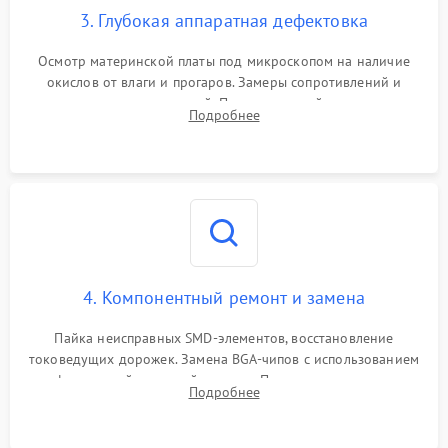
3. Глубокая аппаратная дефектовка
Осмотр материнской платы под микроскопом на наличие
окислов от влаги и прогаров. Замеры сопротивлений и
дежурных напряжений. Проверка цепей питания,
Подробнее
мультиконтроллера, процессора и видеочипа.
4. Компонентный ремонт и замена
Пайка неисправных SMD-элементов, восстановление
токоведущих дорожек. Замена BGA-чипов с использованием
инфракрасной паяльной станции. Прошивка микросхемы
Подробнее
BIOS или замена поврежденных портов USB