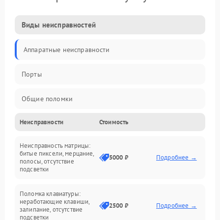
Виды неисправностей
Аппаратные неисправности
Порты
Общие поломки
Неисправности
Стоимость
Устройства
Неисправность матрицы:
Программные ошибки
битые пиксели, мерцание,
5000 ₽
Подробнее →
полосы, отсутствие
подсветки
Электрические и системные сбои
Поломка клавиатуры:
Интерфейсные проблемы
неработающие клавиши,
2500 ₽
Подробнее →
залипание, отсутствие
подсветки