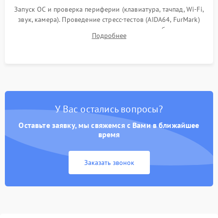
Запуск ОС и проверка периферии (клавиатура, тачпад, Wi-Fi,
звук, камера). Проведение стресс-тестов (AIDA64, FurMark)
для контроля температурного режима и стабильности
Подробнее
системы под пиковой нагрузкой.
У Вас остались вопросы?
Оставьте заявку, мы свяжемся с Вами в ближайшее
время
Заказать звонок