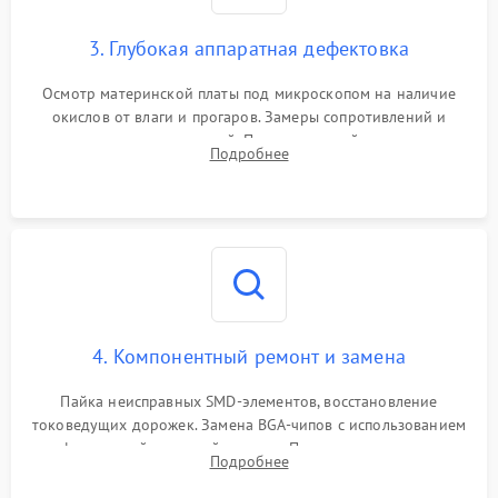
3. Глубокая аппаратная дефектовка
Осмотр материнской платы под микроскопом на наличие
окислов от влаги и прогаров. Замеры сопротивлений и
дежурных напряжений. Проверка цепей питания,
Подробнее
мультиконтроллера, процессора и видеочипа.
4. Компонентный ремонт и замена
Пайка неисправных SMD-элементов, восстановление
токоведущих дорожек. Замена BGA-чипов с использованием
инфракрасной паяльной станции. Прошивка микросхемы
Подробнее
BIOS или замена поврежденных портов USB