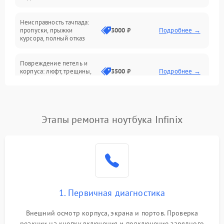
Батарея
Неисправность тачпада:
Сеть и интернет
пропуски, прыжки
3000 ₽
Подробнее →
курсора, полный отказ
Система охлаждения
Повреждение петель и
корпуса: люфт, трещины,
3500 ₽
Подробнее →
деформация
Проблемы аккумулятора:
быстрая разрядка,
2500 ₽
Подробнее →
Этапы ремонта ноутбука Infinix
невозможность зарядки,
вздутие
Неисправность зарядного
устройства или разъёма
2000 ₽
Подробнее →
питания
1. Первичная диагностика
Перегрев из‑за пыли,
износа термопасты или
2500 ₽
Подробнее →
неисправности кулера
Внешний осмотр корпуса, экрана и портов. Проверка
реакции на кнопку включения и подключение зарядного