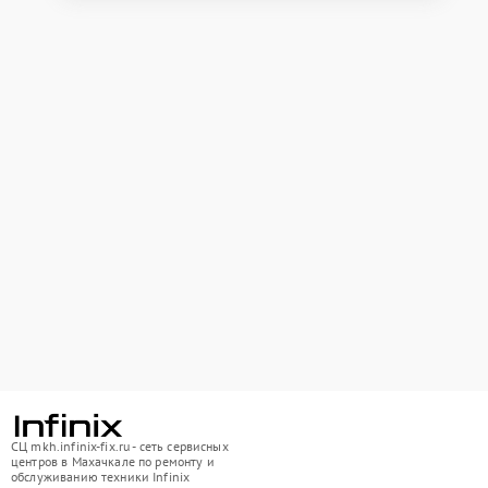
СЦ mkh.infinix-fix.ru - сеть сервисных
центров в Махачкале по ремонту и
обслуживанию техники Infinix