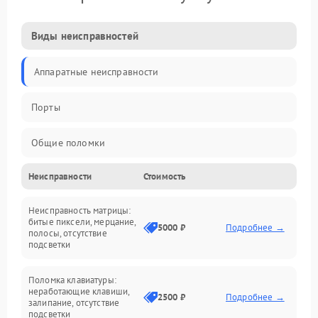
Виды неисправностей
Аппаратные неисправности
Порты
Общие поломки
Неисправности
Стоимость
Устройства
Неисправность матрицы:
Программные ошибки
битые пиксели, мерцание,
5000 ₽
Подробнее →
полосы, отсутствие
подсветки
Электрические и системные сбои
Поломка клавиатуры:
Интерфейсные проблемы
неработающие клавиши,
2500 ₽
Подробнее →
залипание, отсутствие
подсветки