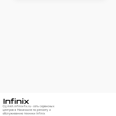
СЦ mkh.infinix-fix.ru - сеть сервисных
центров в Махачкале по ремонту и
обслуживанию техники Infinix