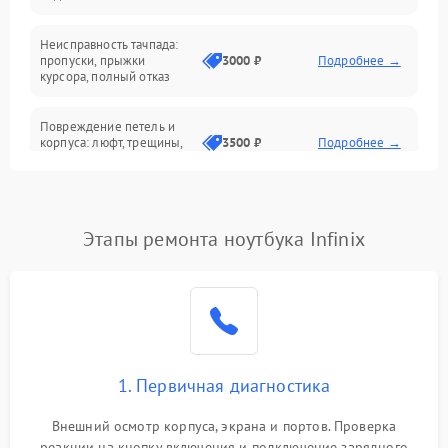
Батарея
Неисправность тачпада:
Сеть и интернет
пропуски, прыжки
3000 ₽
Подробнее →
курсора, полный отказ
Система охлаждения
Повреждение петель и
корпуса: люфт, трещины,
3500 ₽
Подробнее →
деформация
Проблемы аккумулятора:
быстрая разрядка,
2500 ₽
Подробнее →
Этапы ремонта ноутбука Infinix
невозможность зарядки,
вздутие
Неисправность зарядного
устройства или разъёма
2000 ₽
Подробнее →
питания
1. Первичная диагностика
Перегрев из‑за пыли,
износа термопасты или
2500 ₽
Подробнее →
неисправности кулера
Внешний осмотр корпуса, экрана и портов. Проверка
реакции на кнопку включения и подключение зарядного