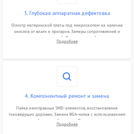
3. Глубокая аппаратная дефектовка
Осмотр материнской платы под микроскопом на наличие
окислов от влаги и прогаров. Замеры сопротивлений и
дежурных напряжений. Проверка цепей питания,
Подробнее
мультиконтроллера, процессора и видеочипа.
4. Компонентный ремонт и замена
Пайка неисправных SMD-элементов, восстановление
токоведущих дорожек. Замена BGA-чипов с использованием
инфракрасной паяльной станции. Прошивка микросхемы
Подробнее
BIOS или замена поврежденных портов USB