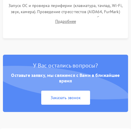
Запуск ОС и проверка периферии (клавиатура, тачпад, Wi-Fi,
звук, камера). Проведение стресс-тестов (AIDA64, FurMark)
для контроля температурного режима и стабильности
Подробнее
системы под пиковой нагрузкой.
У Вас остались вопросы?
Оставьте заявку, мы свяжемся с Вами в ближайшее
время
Заказать звонок