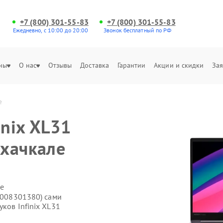
+7 (800) 301-55-83
+7 (800) 301-55-83
Ежедневно, с 10:00 до 20:00
Звонок бесплатный по РФ
ны
О нас
Отзывы
Доставка
Гарантии
Акции и скидки
Зая
е
inix XL31
ахачкале
е
71008301380) сами
ков Infinix XL31