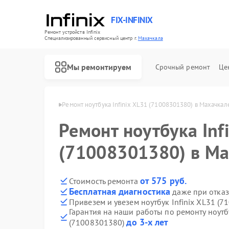
FIX-INFINIX
Ремонт устройств Infinix
Специализированный cервисный центр г.
Махачкала
Мы ремонтируем
Срочный ремонт
Це
 Infinix в Махачкале
Ремонт ноутбука Infinix XL31 (71008301380) в Махачкал
Ремонт ноутбука Inf
(71008301380) в М
от 575 руб.
Стоимость ремонта
Бесплатная диагностика
даже при отказ
Привезем и увезем ноутбук Infinix XL31 (
Гарантия на наши работы по ремонту ноутбу
до 3-х лет
(71008301380)