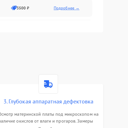
3500 ₽
Подробнее →
2500 ₽
Подробнее →
2000 ₽
Подробнее →
2500 ₽
Подробнее →
3. Глубокая аппаратная дефектовка
3000 ₽
Подробнее →
Осмотр материнской платы под микроскопом на
наличие окислов от влаги и прогаров. Замеры
2000 ₽
Подробнее →
сопротивлений и дежурных напряжений.