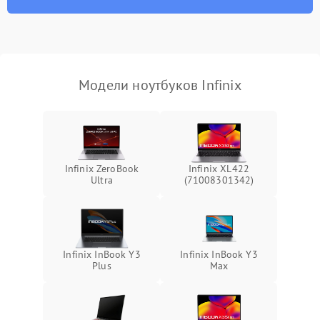
износа термопасты или
2500 ₽
Подробнее →
неисправности кулера
Выход из строя SSD или
HDD: медленная загрузка,
3000 ₽
Подробнее →
ошибки чтения,
пропадание диска
Модели ноутбуков Infinix
Неисправность
оперативной памяти:
2000 ₽
Подробнее →
вылеты приложений,
синие экраны
Infinix ZeroBook
Infinix XL422
Ultra
(71008301342)
Проблемы Wi‑Fi или
2500 ₽
Подробнее →
Bluetooth модулей
Infinix InBook Y3
Infinix InBook Y3
Plus
Max