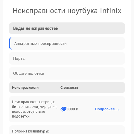
Неисправности ноутбука Infinix
Виды неисправностей
Аппаратные неисправности
Порты
Общие поломки
Неисправности
Стоимость
Устройства
Неисправность матрицы:
Программные ошибки
битые пиксели, мерцание,
5000 ₽
Подробнее →
полосы, отсутствие
подсветки
Электрические и системные сбои
Поломка клавиатуры:
Интерфейсные проблемы