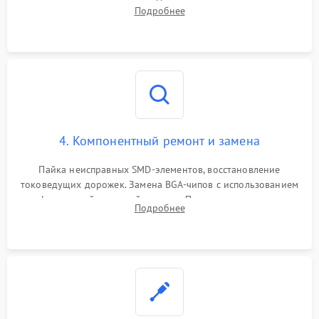
дежурных напряжений. Проверка цепей питания,
Подробнее
мультиконтроллера, процессора и видеочипа.
4. Компонентный ремонт и замена
Пайка неисправных SMD-элементов, восстановление
токоведущих дорожек. Замена BGA-чипов с использованием
инфракрасной паяльной станции. Прошивка микросхемы
Подробнее
BIOS или замена поврежденных портов USB