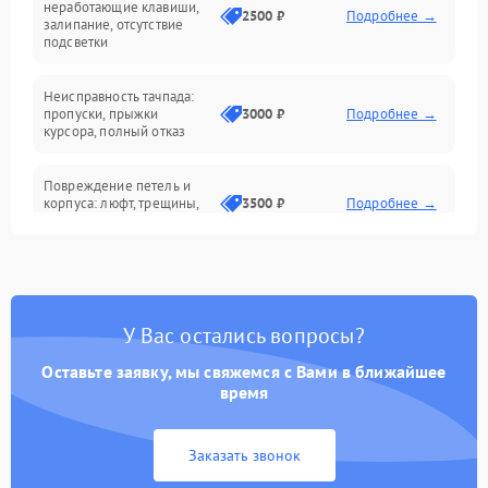
неработающие клавиши,
2500 ₽
Подробнее →
залипание, отсутствие
подсветки
Батарея
Неисправность тачпада:
Сеть и интернет
пропуски, прыжки
3000 ₽
Подробнее →
курсора, полный отказ
Система охлаждения
Повреждение петель и
корпуса: люфт, трещины,
3500 ₽
Подробнее →
деформация
Проблемы аккумулятора:
быстрая разрядка,
2500 ₽
Подробнее →
невозможность зарядки,
вздутие
У Вас остались вопросы?
Оставьте заявку, мы свяжемся с Вами в ближайшее
Неисправность зарядного
время
устройства или разъёма
2000 ₽
Подробнее →
питания
Заказать звонок
Перегрев из‑за пыли,