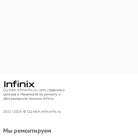
СЦ mkh.infinix-fix.ru - сеть сервисных
центров в Махачкале по ремонту и
обслуживанию техники Infinix
2021-2026 © СЦ mkh.infinix-fix.ru
Мы ремонтируем