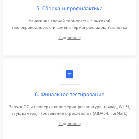
5. Сборка и профилактика
Нанесение свежей термопасты с высокой
теплопроводностью и замена термопрокладок. Установка
системы охлаждения, подключение всех внутренних
Подробнее
шлейфов, модулей памяти и накопителей. Предварительная
сборка корпуса.
6. Финальное тестирование
Запуск ОС и проверка периферии (клавиатура, тачпад, Wi-Fi,
звук, камера). Проведение стресс-тестов (AIDA64, FurMark)
для контроля температурного режима и стабильности
Подробнее
системы под пиковой нагрузкой.