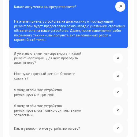
Какие документы вы предоставляете?
На этапе приема устройства на диагностику и последующий
ремонт вам будет предоставлен заказ-наряд с указанием страховых
обязательств на ваше устройство. Далее, после выполнения работ
по ремонту техники, вы получите акт выполненных работ и
гарантийный талон.
Я уже знаю в чем неисправность и какой
ремонт необходим. Для чего проводить
диагностику?
Мне нужен срочный ремонт. Сможете
сделать?
Я хочу, чтобы мое устройство
ремонтировали при мне.
Я хочу, чтобы мое устройство
ремонтировалось только оригинальными
запчастями.
Как я узнаю, что мое устройство готово?