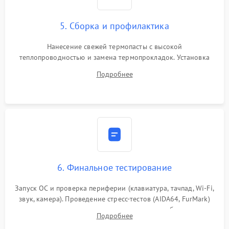
5. Сборка и профилактика
Нанесение свежей термопасты с высокой
теплопроводностью и замена термопрокладок. Установка
системы охлаждения, подключение всех внутренних
Подробнее
шлейфов, модулей памяти и накопителей. Предварительная
сборка корпуса.
6. Финальное тестирование
Запуск ОС и проверка периферии (клавиатура, тачпад, Wi-Fi,
звук, камера). Проведение стресс-тестов (AIDA64, FurMark)
для контроля температурного режима и стабильности
Подробнее
системы под пиковой нагрузкой.