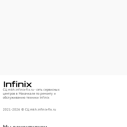
СЦ mkh.infinix-fix.ru - сеть сервисных
центров в Махачкале по ремонту и
обслуживанию техники Infinix
2021-2026 © СЦ mkh.infinix-fix.ru