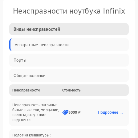
Неисправности ноутбука Infinix
Виды неисправностей
Аппаратные неисправности
Порты
Общие поломки
Неисправности
Стоимость
Устройства
Неисправность матрицы:
Программные ошибки
битые пиксели, мерцание,
5000 ₽
Подробнее →
полосы, отсутствие
подсветки
Электрические и системные сбои
Поломка клавиатуры:
Интерфейсные проблемы