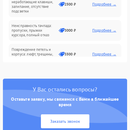
неработающие клавиши,
2500 ₽
Подробнее →
залипание, отсутствие
подсветки
Батарея
Неисправность тачпада:
Сеть и интернет
пропуски, прыжки
3000 ₽
Подробнее →
курсора, полный отказ
Система охлаждения
Повреждение петель и
корпуса: люфт, трещины,
3500 ₽
Подробнее →
деформация
Проблемы аккумулятора:
быстрая разрядка,
2500 ₽
Подробнее →
невозможность зарядки,
вздутие
У Вас остались вопросы?
Оставьте заявку, мы свяжемся с Вами в ближайшее
Неисправность зарядного
время
устройства или разъёма
2000 ₽
Подробнее →
питания
Заказать звонок
Перегрев из‑за пыли,