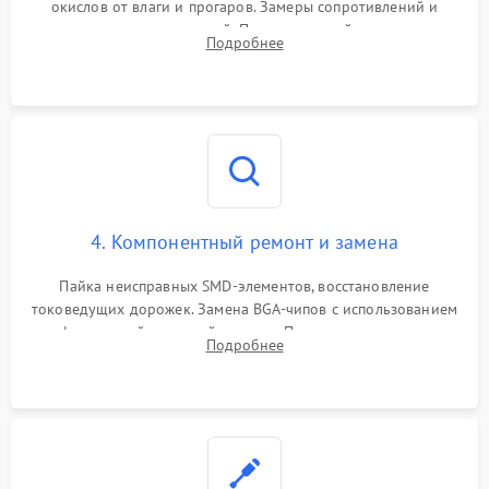
окислов от влаги и прогаров. Замеры сопротивлений и
дежурных напряжений. Проверка цепей питания,
Подробнее
мультиконтроллера, процессора и видеочипа.
4. Компонентный ремонт и замена
Пайка неисправных SMD-элементов, восстановление
токоведущих дорожек. Замена BGA-чипов с использованием
инфракрасной паяльной станции. Прошивка микросхемы
Подробнее
BIOS или замена поврежденных портов USB