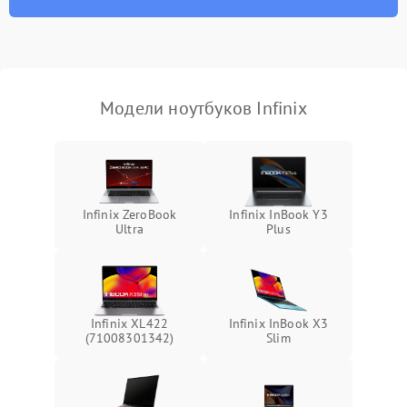
износа термопасты или
2500 ₽
Подробнее →
неисправности кулера
Выход из строя SSD или
HDD: медленная загрузка,
3000 ₽
Подробнее →
ошибки чтения,
пропадание диска
Модели ноутбуков Infinix
Неисправность
оперативной памяти:
2000 ₽
Подробнее →
вылеты приложений,
синие экраны
Infinix ZeroBook
Infinix InBook Y3
Ultra
Plus
Проблемы Wi‑Fi или
2500 ₽
Подробнее →
Bluetooth модулей
Infinix XL422
Infinix InBook X3
(71008301342)
Slim