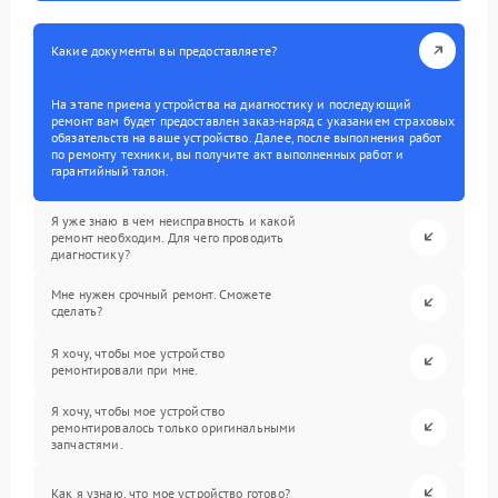
Какие документы вы предоставляете?
На этапе приема устройства на диагностику и последующий
ремонт вам будет предоставлен заказ-наряд с указанием страховых
обязательств на ваше устройство. Далее, после выполнения работ
по ремонту техники, вы получите акт выполненных работ и
гарантийный талон.
Я уже знаю в чем неисправность и какой
ремонт необходим. Для чего проводить
диагностику?
Мне нужен срочный ремонт. Сможете
сделать?
Я хочу, чтобы мое устройство
ремонтировали при мне.
Я хочу, чтобы мое устройство
ремонтировалось только оригинальными
запчастями.
Как я узнаю, что мое устройство готово?