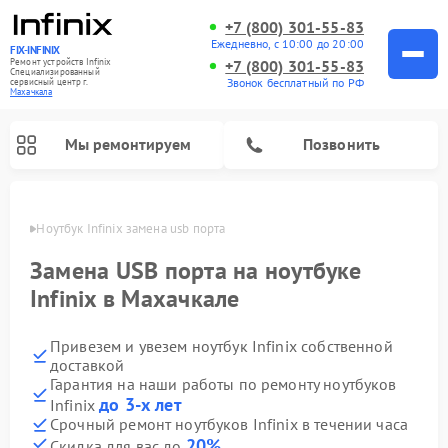
+7 (800) 301-55-83
Ежедневно, с 10:00 до 20:00
FIX-INFINIX
Ремонт устройств Infinix
+7 (800) 301-55-83
Специализированный
Звонок бесплатный по РФ
cервисный центр г.
Махачкала
Мы ремонтируем
Позвонить
ачкале
Ноутбук Infinix замена usb порта
Замена USB порта на ноутбуке
Infinix в Махачкале
Привезем и увезем ноутбук Infinix собственной
доставкой
Гарантия на наши работы по ремонту ноутбуков
до 3-х лет
Infinix
Срочный ремонт ноутбуков Infinix в течении часа
20%
Скидка для вас до