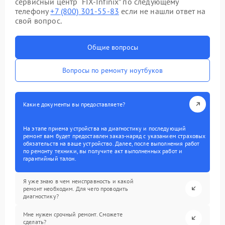
сервисный центр “FIX-Infinix” по следующему
телефону
+7 (800) 301-55-83
если не нашли ответ на
свой вопрос.
Общие вопросы
Вопросы по ремонту ноутбуков
Какие документы вы предоставляете?
На этапе приема устройства на диагностику и последующий
ремонт вам будет предоставлен заказ-наряд с указанием страховых
обязательств на ваше устройство. Далее, после выполнения работ
по ремонту техники, вы получите акт выполненных работ и
гарантийный талон.
Я уже знаю в чем неисправность и какой
ремонт необходим. Для чего проводить
диагностику?
Мне нужен срочный ремонт. Сможете
сделать?