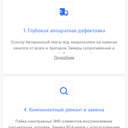
3. Глубокая аппаратная дефектовка
Осмотр материнской платы под микроскопом на наличие
окислов от влаги и прогаров. Замеры сопротивлений и
дежурных напряжений. Проверка цепей питания,
Подробнее
мультиконтроллера, процессора и видеочипа.
4. Компонентный ремонт и замена
Пайка неисправных SMD-элементов, восстановление
токоведущих дорожек. Замена BGA-чипов с использованием