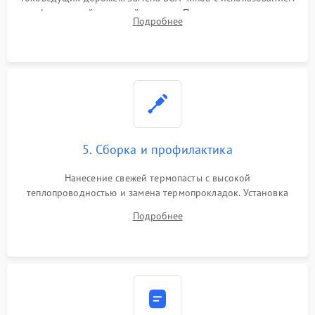
инфракрасной паяльной станции. Прошивка микросхемы
Подробнее
BIOS или замена поврежденных портов USB
5. Сборка и профилактика
Нанесение свежей термопасты с высокой
теплопроводностью и замена термопрокладок. Установка
системы охлаждения, подключение всех внутренних
Подробнее
шлейфов, модулей памяти и накопителей. Предварительная
сборка корпуса.