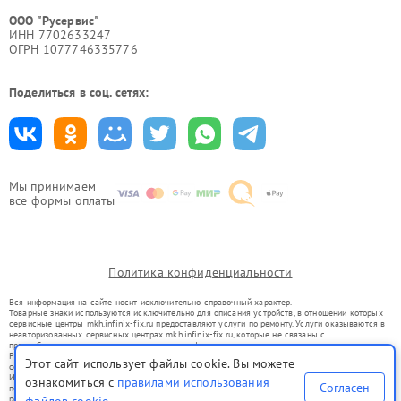
ООО "Русервис"
ИНН 7702633247
ОГРН 1077746335776
Поделиться в соц. сетях:
Мы принимаем
все формы оплаты
Политика конфиденциальности
Вся информация на сайте носит исключительно справочный характер.
Товарные знаки используются исключительно для описания устройств, в отношении которых
сервисные центры mkh.infinix-fix.ru предоставляют услуги по ремонту. Услуги оказываются в
неавторизованных сервисных центрах mkh.infinix-fix.ru, которые не связаны с
правообладателями товарных знаков или их официальными представителями.
Ремонт осуществляется для устройств, уже введенных в гражданский оборот в соответствии
Этот сайт использует файлы cookie. Вы можете
со статьей 1487 ГК РФ.
Использование товарных знаков не преследует цели индивидуализации услуг или введения
ознакомиться с
правилами использования
Согласен
потребителей в заблуждение, а служит для информирования о предоставляемых услугах по
ремонту техники указанных брендов.