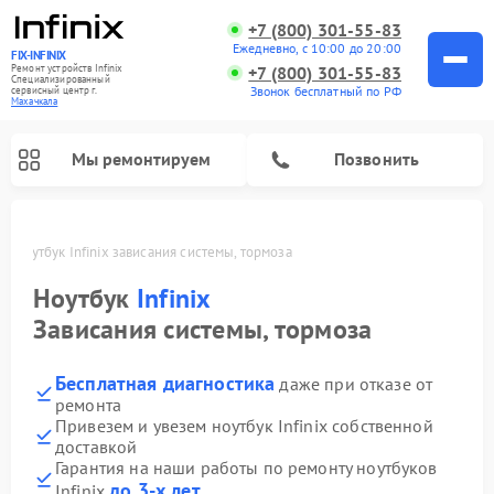
+7 (800) 301-55-83
Ежедневно, с 10:00 до 20:00
FIX-INFINIX
Ремонт устройств Infinix
+7 (800) 301-55-83
Специализированный
Звонок бесплатный по РФ
cервисный центр г.
Махачкала
Мы ремонтируем
Позвонить
ле
Ноутбук Infinix зависания системы, тормоза
Ноутбук
Infinix
Зависания системы, тормоза
Бесплатная диагностика
даже при отказе от
ремонта
Привезем и увезем ноутбук Infinix собственной
доставкой
Гарантия на наши работы по ремонту ноутбуков
до 3-х лет
Infinix