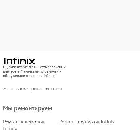
СЦ mkh.infinix-fix.ru - сеть сервисных
центров в Махачкале по ремонту и
обслуживанию техники Infinix
2021-2026 © СЦ mkh.infinix-fix.ru
Мы ремонтируем
Ремонт телефонов
Ремонт ноутбуков Infinix
Infinix