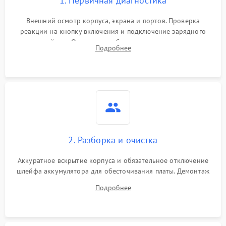
1. Первичная диагностика
Внешний осмотр корпуса, экрана и портов. Проверка
реакции на кнопку включения и подключение зарядного
устройства. Оценка потребления тока с помощью
Подробнее
лабораторного блока питания для локализации проблемы.
2. Разборка и очистка
Аккуратное вскрытие корпуса и обязательное отключение
шлейфа аккумулятора для обесточивания платы. Демонтаж
системы охлаждения, очистка кулера от пыли и удаление
Подробнее
высохшей термопасты с кристаллов чипов.