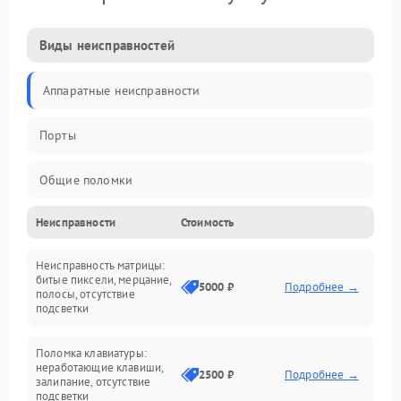
Виды неисправностей
Аппаратные неисправности
Порты
Общие поломки
Неисправности
Стоимость
Устройства
Неисправность матрицы:
Программные ошибки
битые пиксели, мерцание,
5000 ₽
Подробнее →
полосы, отсутствие
подсветки
Электрические и системные сбои
Поломка клавиатуры:
Интерфейсные проблемы
неработающие клавиши,
2500 ₽
Подробнее →
залипание, отсутствие
подсветки