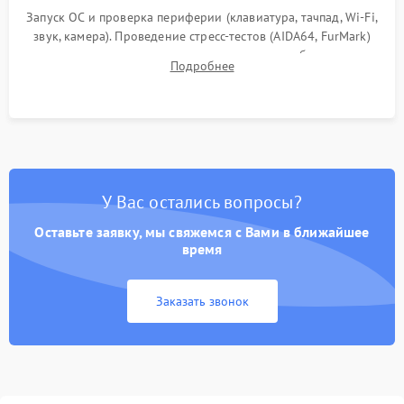
Запуск ОС и проверка периферии (клавиатура, тачпад, Wi-Fi,
звук, камера). Проведение стресс-тестов (AIDA64, FurMark)
для контроля температурного режима и стабильности
Подробнее
системы под пиковой нагрузкой.
У Вас остались вопросы?
Оставьте заявку, мы свяжемся с Вами в ближайшее
время
Заказать звонок