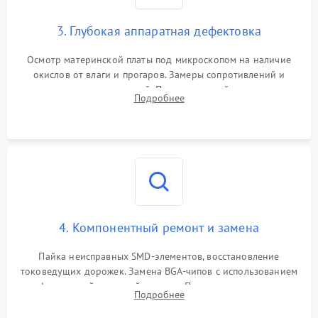
3. Глубокая аппаратная дефектовка
Осмотр материнской платы под микроскопом на наличие
окислов от влаги и прогаров. Замеры сопротивлений и
дежурных напряжений. Проверка цепей питания,
Подробнее
мультиконтроллера, процессора и видеочипа.
4. Компонентный ремонт и замена
Пайка неисправных SMD-элементов, восстановление
токоведущих дорожек. Замена BGA-чипов с использованием
инфракрасной паяльной станции. Прошивка микросхемы
Подробнее
BIOS или замена поврежденных портов USB