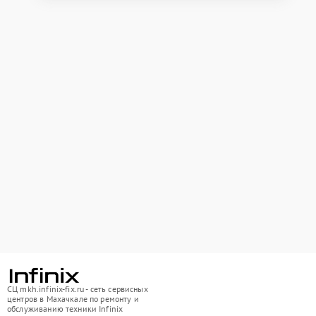
СЦ mkh.infinix-fix.ru - сеть сервисных
центров в Махачкале по ремонту и
обслуживанию техники Infinix