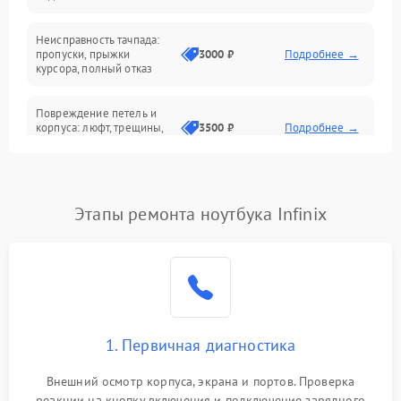
Батарея
Неисправность тачпада:
Сеть и интернет
пропуски, прыжки
3000 ₽
Подробнее →
курсора, полный отказ
Система охлаждения
Повреждение петель и
корпуса: люфт, трещины,
3500 ₽
Подробнее →
деформация
Проблемы аккумулятора:
быстрая разрядка,
2500 ₽
Подробнее →
Этапы ремонта ноутбука Infinix
невозможность зарядки,
вздутие
Неисправность зарядного
устройства или разъёма
2000 ₽
Подробнее →
питания
1. Первичная диагностика
Перегрев из‑за пыли,
износа термопасты или
2500 ₽
Подробнее →
неисправности кулера
Внешний осмотр корпуса, экрана и портов. Проверка
реакции на кнопку включения и подключение зарядного