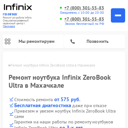
+7 (800) 301-55-83
Ежедневно, с 10:00 до 20:00
FIX-INFINIX
Ремонт устройств Infinix
+7 (800) 301-55-83
Специализированный
Звонок бесплатный по РФ
cервисный центр г.
Махачкала
Мы ремонтируем
Позвонить
ачкале
Ремонт ноутбука Infinix ZeroBook Ultra в Махачкале
Ремонт ноутбука Infinix ZeroBook
Ultra в Махачкале
от 575 руб.
Стоимость ремонта
Бесплатная диагностика
даже при отказе
Привезем и увезем ноутбук Infinix ZeroBook Ultra
сами
Гарантия на наши работы по ремонту ноутбуков
до 3-х лет
Infinix ZeroBook Ultra