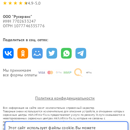
4.9-5.0
ООО "Русервис"
ИНН 7702633247
ОГРН 1077746335776
Поделиться в соц. сетях:
Мы принимаем
все формы оплаты
Политика конфиденциальности
Вся информация на сайте носит исключительно справочный характер.
Товарные знаки используются исключительно для описания устройств, в отношении которых
сервисные центры mkh.infinix-fix.ru предоставляют услуги по ремонту. Услуги оказываются в
неавторизованных сервисных центрах mkh.infinix-fix.ru, которые не связаны с
правообладателями товарных знаков или их официальными представителями.
Ремонт осуществляется для устройств, уже введенных в гражданский оборот в соответствии
Этот сайт использует файлы cookie. Вы можете
со статьей 1487 ГК РФ.