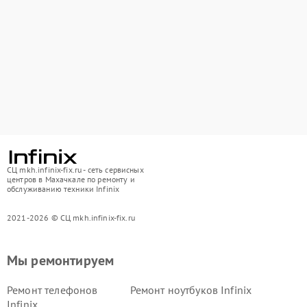
СЦ mkh.infinix-fix.ru - сеть сервисных
центров в Махачкале по ремонту и
обслуживанию техники Infinix
2021-2026 © СЦ mkh.infinix-fix.ru
Мы ремонтируем
Ремонт телефонов
Ремонт ноутбуков Infinix
Infinix