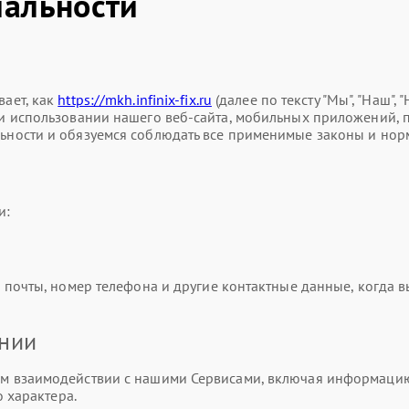
альности
ает, как
https://mkh.infinix-fix.ru
(далее по тексту "Мы", "Наш",
использовании нашего веб-сайта, мобильных приложений, прод
ности и обязуемся соблюдать все применимые законы и нор
и:
почты, номер телефона и другие контактные данные, когда вы
ании
 взаимодействии с нашими Сервисами, включая информацию о
 характера.