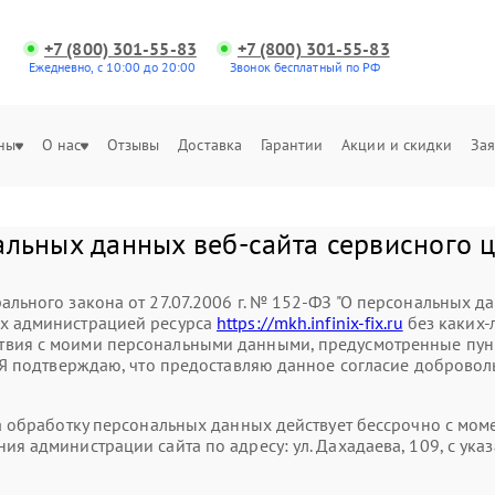
+7 (800) 301-55-83
+7 (800) 301-55-83
Ежедневно, с 10:00 до 20:00
Звонок бесплатный по РФ
ны
О нас
Отзывы
Доставка
Гарантии
Акции и скидки
Зая
льных данных веб-сайта сервисного це
ального закона от 27.07.2006 г. № 152-ФЗ "О персональных д
ых администрацией ресурса
https://mkh.infinix-fix.ru
без каких-
вия с моими персональными данными, предусмотренные пункт
. Я подтверждаю, что предоставляю данное согласие доброволь
на обработку персональных данных действует бессрочно с мо
ия администрации сайта по адресу: ул. Дахадаева, 109, с у