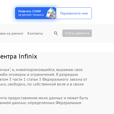
Получить 1500₽
Перезвоните мне
на ремонт техники
Статус ремонта
вка на ремонт
Контакты
нтра Infinix
анных", я, нижеподписавшийся, выражаю свое
либо оговорок и ограничений. Я разрешаю
ом 3 части 1 статьи 3 Федерального закона от
но, свободно, по собственной воле и в своих
мента предоставления моих данных и может быть
казанием данных, определенных Федеральным