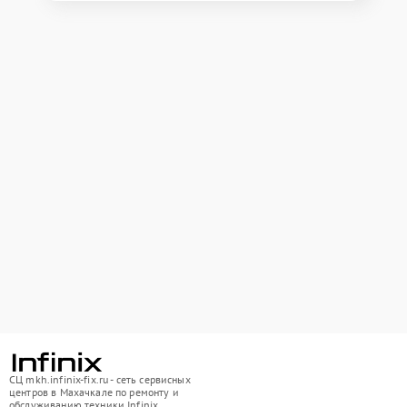
СЦ mkh.infinix-fix.ru - сеть сервисных
центров в Махачкале по ремонту и
обслуживанию техники Infinix