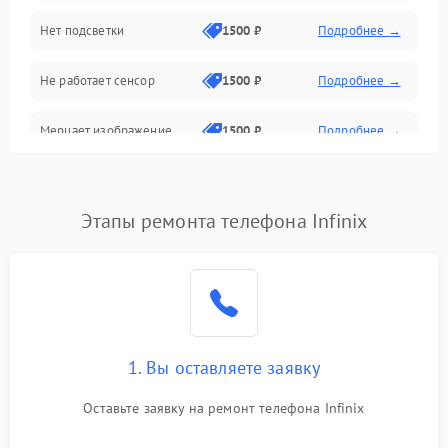
Нет подсветки
1500 ₽
Подробнее →
Проблемы с работой системы, корпусом и другие
Не работает сенсор
1500 ₽
Подробнее →
Мерцает изображение
1500 ₽
Подробнее →
Не работает 3D Touch
2400 ₽
Подробнее →
Этапы ремонта телефона Infinix
Не работает Face ID
4000 ₽
Подробнее →
1. Вы оставляете заявку
Оставьте заявку на ремонт телефона Infinix