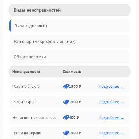
Виды неисправностей
Экран (дисплей)
Разговор (микрофон, динамик)
Общие поломки
Неисправности
Стоимость
Проблемы связи
Разбито стекло
1500 ₽
Подробнее →
Камеры
Разбит экран
1500 ₽
Подробнее →
Проблемы с дисплеем и сенсором
Не гаснет при разговоре
400 ₽
Подробнее →
Зарядка
Пятна на экране
1500 ₽
Подробнее →
Проблемы с питанием, зарядкой и аккумулятором