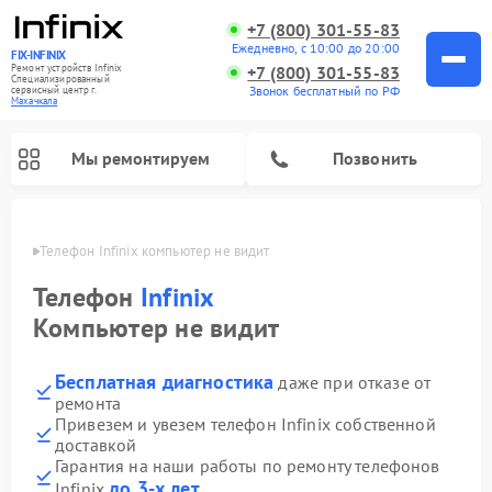
+7 (800) 301-55-83
Ежедневно, с 10:00 до 20:00
FIX-INFINIX
Ремонт устройств Infinix
+7 (800) 301-55-83
Специализированный
Звонок бесплатный по РФ
cервисный центр г.
Махачкала
Мы ремонтируем
Позвонить
чкале
Телефон Infinix компьютер не видит
Телефон
Infinix
Компьютер не видит
Бесплатная диагностика
даже при отказе от
ремонта
Привезем и увезем телефон Infinix собственной
доставкой
Гарантия на наши работы по ремонту телефонов
до 3-х лет
Infinix