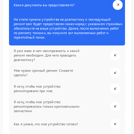
Какие документы вы предоставляете?
На этапе приема устройства на диагностику и последующий
ремонт вам будет предоставлен заказ-наряд с указанием страховых
обязательств на ваше устройство. Далее, после выполнения работ
по ремонту техники, вы получите акт выполненных работ и
гарантийный талон.
Я уже знаю в чем неисправность и какой
ремонт необходим. Для чего проводить
диагностику?
Мне нужен срочный ремонт. Сможете
сделать?
Я хочу, чтобы мое устройство
ремонтировали при мне.
Я хочу, чтобы мое устройство
ремонтировалось только оригинальными
запчастями.
Как я узнаю, что мое устройство готово?