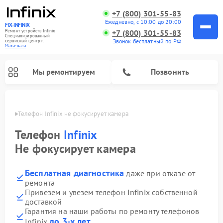
+7 (800) 301-55-83
Ежедневно, с 10:00 до 20:00
FIX-INFINIX
Ремонт устройств Infinix
+7 (800) 301-55-83
Специализированный
Звонок бесплатный по РФ
cервисный центр г.
Махачкала
Мы ремонтируем
Позвонить
чкале
Телефон Infinix не фокусирует камера
Телефон
Infinix
Не фокусирует камера
Бесплатная диагностика
даже при отказе от
ремонта
Привезем и увезем телефон Infinix собственной
доставкой
Гарантия на наши работы по ремонту телефонов
до 3-х лет
Infinix