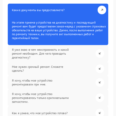
Какие документы вы предоставляете?
На этапе приема устройства на диагностику и последующий
ремонт вам будет предоставлен заказ-наряд с указанием страховых
обязательств на ваше устройство. Далее, после выполнения работ
по ремонту техники, вы получите акт выполненных работ и
гарантийный талон.
Я уже знаю в чем неисправность и какой
ремонт необходим. Для чего проводить
диагностику?
Мне нужен срочный ремонт. Сможете
сделать?
Я хочу, чтобы мое устройство
ремонтировали при мне.
Я хочу, чтобы мое устройство
ремонтировалось только оригинальными
запчастями.
Как я узнаю, что мое устройство готово?