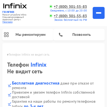
+7 (800) 301-55-83
Ежедневно, с 10:00 до 20:00
FIX-INFINIX
Ремонт устройств Infinix
+7 (800) 301-55-83
Специализированный
Звонок бесплатный по РФ
cервисный центр г.
Махачкала
Мы ремонтируем
Позвонить
чкале
Телефон Infinix не видит сеть
Телефон
Infinix
Не видит сеть
Бесплатная диагностика
даже при отказе от
ремонта
Привезем и увезем телефон Infinix собственной
доставкой
Гарантия на наши работы по ремонту телефонов
до 3-х лет
Infinix