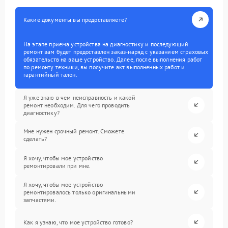
Какие документы вы предоставляете?
На этапе приема устройства на диагностику и последующий
ремонт вам будет предоставлен заказ-наряд с указанием страховых
обязательств на ваше устройство. Далее, после выполнения работ
по ремонту техники, вы получите акт выполненных работ и
гарантийный талон.
Я уже знаю в чем неисправность и какой
ремонт необходим. Для чего проводить
диагностику?
Мне нужен срочный ремонт. Сможете
сделать?
Я хочу, чтобы мое устройство
ремонтировали при мне.
Я хочу, чтобы мое устройство
ремонтировалось только оригинальными
запчастями.
Как я узнаю, что мое устройство готово?