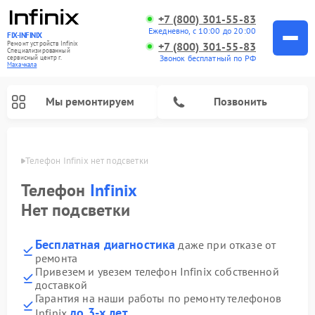
+7 (800) 301-55-83
Ежедневно, с 10:00 до 20:00
FIX-INFINIX
Ремонт устройств Infinix
+7 (800) 301-55-83
Специализированный
Звонок бесплатный по РФ
cервисный центр г.
Махачкала
Мы ремонтируем
Позвонить
чкале
Телефон Infinix нет подсветки
Телефон
Infinix
Нет подсветки
Бесплатная диагностика
даже при отказе от
ремонта
Привезем и увезем телефон Infinix собственной
доставкой
Гарантия на наши работы по ремонту телефонов
до 3-х лет
Infinix