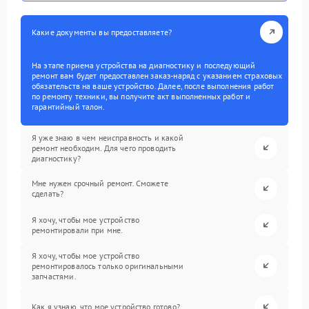
Какие документы вы предоставляете?
На этапе приема устройства на диагностику и последующий
ремонт вам будет предоставлен заказ-наряд с указанием страховых
обязательств на ваше устройство. Далее, после выполнения работ
по ремонту техники, вы получите акт выполненных работ и
гарантийный талон.
Я уже знаю в чем неисправность и какой
ремонт необходим. Для чего проводить
диагностику?
Мне нужен срочный ремонт. Сможете
сделать?
Я хочу, чтобы мое устройство
ремонтировали при мне.
Я хочу, чтобы мое устройство
ремонтировалось только оригинальными
запчастями.
Как я узнаю, что мое устройство готово?