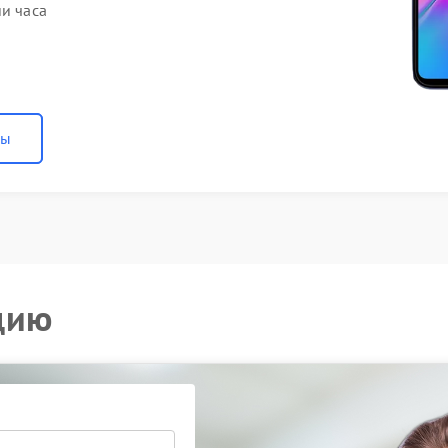
ии часа
ны
цию