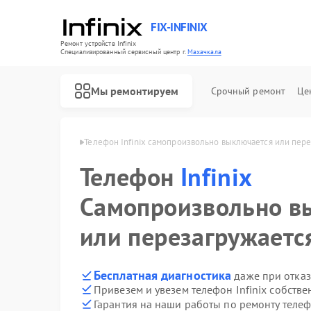
FIX-INFINIX
Ремонт устройств Infinix
Специализированный cервисный центр г.
Махачкала
Мы ремонтируем
Срочный ремонт
Це
Infinix в Махачкале
Телефон Infinix самопроизвольно выключается или пер
Телефон
Infinix
Самопроизвольно в
или перезагружаетс
Бесплатная диагностика
даже при отказ
Привезем и увезем телефон Infinix собств
Гарантия на наши работы по ремонту телеф