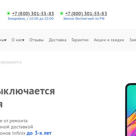
+7 (800) 301-55-83
+7 (800) 301-55-83
Ежедневно, с 10:00 до 20:00
Звонок бесплатный по РФ
ны
О нас
Отзывы
Доставка
Гарантии
Акции и скидки
Зая
езагружается
ыключается
я
е от ремонта
енной доставкой
до 3-х лет
онов Infinix