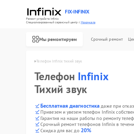
FIX-INFINIX
Ремонт устройств Infinix
Специализированный cервисный центр г.
Махачкала
Мы ремонтируем
Срочный ремонт
Це
Infinix в Махачкале
Телефон Infinix тихий звук
Телефон
Infinix
Тихий звук
Бесплатная диагностика
даже при отказ
Привезем и увезем телефон Infinix собств
Гарантия на наши работы по ремонту телеф
Срочный ремонт телефонов Infinix в течен
20%
Скидка для вас до