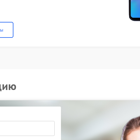
ны
цию