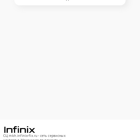
СЦ mkh.infinix-fix.ru - сеть сервисных
центров в Махачкале по ремонту и