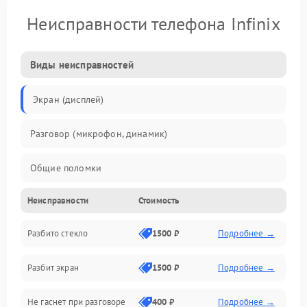
Неисправности телефона Infinix
Виды неисправностей
Экран (дисплей)
Разговор (микрофон, динамик)
Общие поломки
Неисправности
Стоимость
Проблемы связи
Разбито стекло
1500 ₽
Подробнее →
Камеры
Разбит экран
1500 ₽
Подробнее →
Проблемы с дисплеем и сенсором
Не гаснет при разговоре
400 ₽
Подробнее →
Зарядка