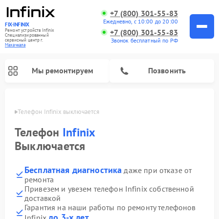
+7 (800) 301-55-83
Ежедневно, с 10:00 до 20:00
FIX-INFINIX
Ремонт устройств Infinix
+7 (800) 301-55-83
Специализированный
Звонок бесплатный по РФ
cервисный центр г.
Махачкала
Мы ремонтируем
Позвонить
чкале
Телефон Infinix выключается 
Телефон
Infinix
Выключается
Бесплатная диагностика
даже при отказе от
ремонта
Привезем и увезем телефон Infinix собственной
доставкой
Гарантия на наши работы по ремонту телефонов
до 3-х лет
Infinix