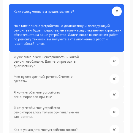
Какие документы вы предоставляете?
На этапе приема устройства на диагностику и последующий
ремонт вам будет предоставлен заказ-наряд с указанием страховых
обязательств на ваше устройство. Далее, после выполнения работ
по ремонту техники, вы получите акт выполненных работ и
гарантийный талон.
Я уже знаю в чем неисправность и какой
ремонт необходим. Для чего проводить
диагностику?
Мне нужен срочный ремонт. Сможете
сделать?
Я хочу, чтобы мое устройство
ремонтировали при мне.
Я хочу, чтобы мое устройство
ремонтировалось только оригинальными
запчастями.
Как я узнаю, что мое устройство готово?