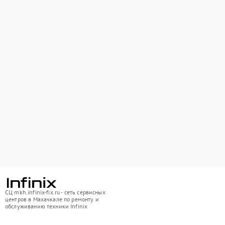
СЦ mkh.infinix-fix.ru - сеть сервисных
центров в Махачкале по ремонту и
обслуживанию техники Infinix