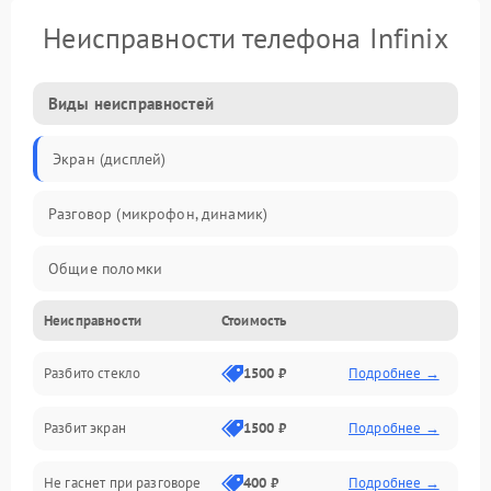
Неисправности телефона Infinix
Виды неисправностей
Экран (дисплей)
Разговор (микрофон, динамик)
Общие поломки
Неисправности
Стоимость
Проблемы связи
Разбито стекло
1500 ₽
Подробнее →
Камеры
Разбит экран
1500 ₽
Подробнее →
Проблемы с дисплеем и сенсором
Не гаснет при разговоре
400 ₽
Подробнее →
Зарядка