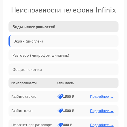
Неисправности телефона Infinix
Виды неисправностей
Экран (дисплей)
Разговор (микрофон, динамик)
Общие поломки
Неисправности
Стоимость
Проблемы связи
Разбито стекло
1500 ₽
Подробнее →
Камеры
Разбит экран
1500 ₽
Подробнее →
Проблемы с дисплеем и сенсором
Не гаснет при разговоре
400 ₽
Подробнее →
Зарядка