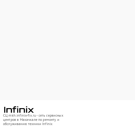
СЦ mkh.infinix-fix.ru - сеть сервисных
центров в Махачкале по ремонту и
обслуживанию техники Infinix