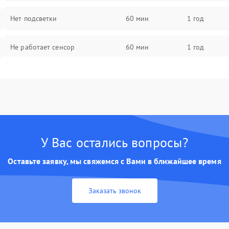
Нет подсветки
60 мин
1 год
Не работает сенсор
60 мин
1 год
Мерцает изображение
60 мин
1 год
Не работает 3D Touch
60 мин
1 год
Не работает Face ID
60 мин
1 год
У Вас остались вопросы?
Оставьте заявку, мы свяжемся с Вами в ближайшее время
Заказать звонок