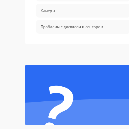
Камеры
Проблемы с дисплеем и сенсором
Зарядка
Проблемы с питанием, зарядкой и
аккумулятором
?
Проблемы с работой системы, корпусом и
другие