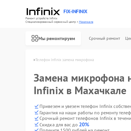
FIX-INFINIX
Ремонт устройств Infinix
Специализированный cервисный центр г.
Махачкала
Мы ремонтируем
Срочный ремонт
Це
Infinix в Махачкале
Телефон Infinix замена микрофона
Замена микрофона 
Infinix в Махачкале
Привезем и увезем телефон Infinix собств
Гарантия на наши работы по ремонту телеф
Срочный ремонт телефонов Infinix в течен
20%
Скидка для вас до
Получите 1500 рублей на ремонт