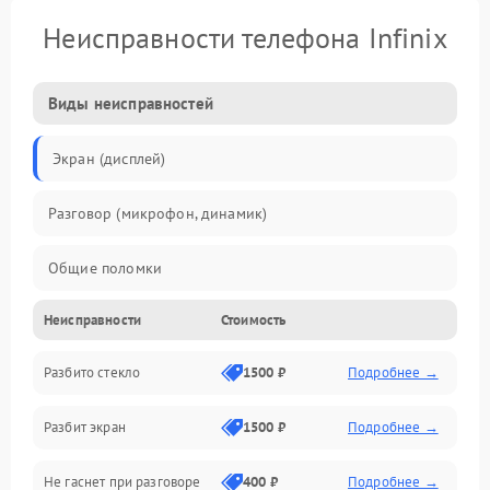
Неисправности телефона Infinix
Виды неисправностей
Экран (дисплей)
Разговор (микрофон, динамик)
Общие поломки
Неисправности
Стоимость
Проблемы связи
Разбито стекло
1500 ₽
Подробнее →
Камеры
Разбит экран
1500 ₽
Подробнее →
Проблемы с дисплеем и сенсором
Не гаснет при разговоре
400 ₽
Подробнее →
Зарядка