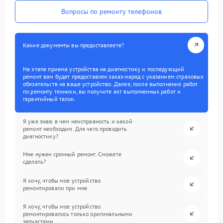
Вопросы по ремонту телефонов
Какие документы вы предоставляете?
На этапе приема устройства на диагностику и последующий
ремонт вам будет предоставлен заказ-наряд с указанием страховых
обязательств на ваше устройство. Далее, после выполнения работ
по ремонту техники, вы получите акт выполненных работ и
гарантийный талон.
Я уже знаю в чем неисправность и какой
ремонт необходим. Для чего проводить
диагностику?
Мне нужен срочный ремонт. Сможете
сделать?
Я хочу, чтобы мое устройство
ремонтировали при мне.
Я хочу, чтобы мое устройство
ремонтировалось только оригинальными
запчастями.