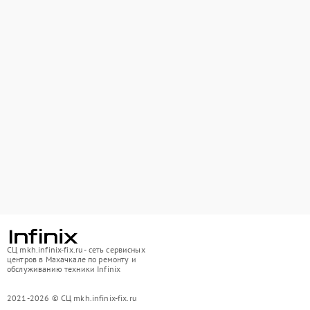
СЦ mkh.infinix-fix.ru - сеть сервисных
центров в Махачкале по ремонту и
обслуживанию техники Infinix
2021-2026 © СЦ mkh.infinix-fix.ru