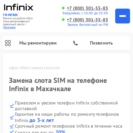
+7 (800) 301-55-83
Ежедневно, с 10:00 до 20:00
FIX-INFINIX
Ремонт устройств Infinix
+7 (800) 301-55-83
Специализированный
Звонок бесплатный по РФ
cервисный центр г.
Махачкала
Мы ремонтируем
Позвонить
е
Телефон Infinix замена слота sim
Замена слота SIM на телефоне
Infinix в Махачкале
Привезем и увезем телефон Infinix собственной
доставкой
Гарантия на наши работы по ремонту телефонов
до 3-х лет
Infinix
Срочный ремонт телефонов Infinix в течении часа
20%
Скидка для вас до