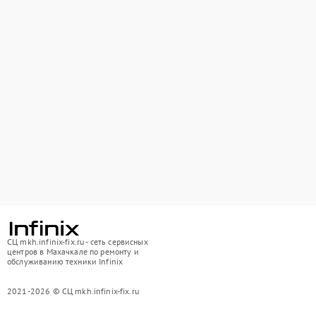
СЦ mkh.infinix-fix.ru - сеть сервисных
центров в Махачкале по ремонту и
обслуживанию техники Infinix
2021-2026 © СЦ mkh.infinix-fix.ru